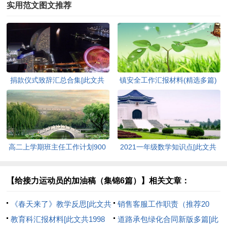
实用范文图文推荐
捐款仪式致辞汇总合集[此文共
镇安全工作汇报材料(精选多篇)
3420字]
[此文共6848字]
高二上学期班主任工作计划900
2021一年级数学知识点[此文共
字[此文共8385字]
1082字]
【给接力运动员的加油稿（集锦6篇）】相关文章：
《春天来了》教学反思[此文共
销售客服工作职责（推荐20
1847字]
教育科汇报材料[此文共1998
篇）[此文共6490字]
道路承包绿化合同新版多篇[此