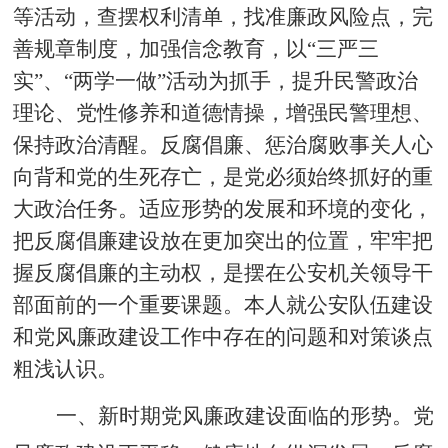
等活动，查摆权利清单，找准廉政风险点，完
善规章制度，
加强信念教育
，以
“三严三
实”、“两学一做”活动为抓手，提升民警政治
理论、党性修养和道德情操，增强民警理想、
保持政治清醒。
反腐倡廉、惩治腐败事关人心
向背和党的生死存亡，是党必须始终抓好的重
大政治任务。适应形势的发展和环境的变化，
把反腐倡廉建设放在更加突出的位置，牢牢把
握反腐倡廉的主动权，是摆在公安机关领导干
部面前的一个重要课题。
本人就公安队伍建设
和党风廉政建设工作中存在的问题和对策谈点
粗浅认识
。
一、新时期党风廉政建设面临的形势。
党