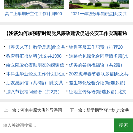
高二上学期班主任工作计划900
2021一年级数学知识点[此文共
字[此文共8385字]
1082字]
【浅谈如何加强新时期党风廉政建设促进公安工作实现新跨
越】相关文章：
《春天来了》教学反思[此文共
销售客服工作职责（推荐20
1847字]
教育科汇报材料[此文共1998
篇）[此文共6490字]
道路承包绿化合同新版多篇[此
字]
给医院爱心资助朋友的感谢信
文共5212字]
优美的谷雨祝福语（共2篇）
[此文共1981字]
本科生毕业论文工作计划[此文
[此文共4292字]
2022虎年春节春联多篇[此文共
共2672字]
朋友感谢信（共3篇）[此文共
1781字]
差生转化经验介绍(精选多篇)
1737字]
腊八节祝福问候语（共2篇）
[此文共7960字]
征地宣传标语(精选多篇)[此文
[此文共3944字]
共2361字]
上一篇：
河南中原大佛的导游词
下一篇：
新学期学习计划[此文共
[此文共3593字]
5119字]