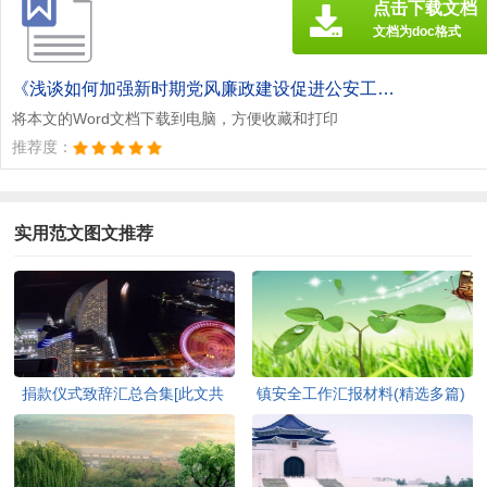
点击下载文档
文档为doc格式
《浅谈如何加强新时期党风廉政建设促进公安工作实现新跨越[此文共1846字].doc》
将本文的Word文档下载到电脑，方便收藏和打印
推荐度：
实用范文图文推荐
捐款仪式致辞汇总合集[此文共
镇安全工作汇报材料(精选多篇)
3420字]
[此文共6848字]