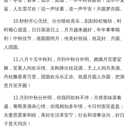
甜！冬去，春来，似水，如烟，一年中秋在眼前！流年不复
返，人生需尽欢！说一声珍重，道一声平安！月圆梦亦圆。
10.秒秒开心无忧、分分嘻哈喜乐，刻刻轻松愉快，时
时顺心逍遥，日日蒸蒸日上，月月越来越好，年年事事顺
利！中秋佳节，借圆圆明月，传美好祝福，祝花好、月圆、
人团圆。
11.八月十五中秋到，月到中秋分外明。嫦娥月宫婆娑
舞，笑看人间欢乐情。吴刚捧出桂花酒，天上人间共美酒。
丹桂飘香香万里，团圆欢乐乐正浓。祝愿月圆人亦圆，把酒
赏月笑开颜！
12.月到中秋分外明，你我同饮杯不停；月饼美味菜肴
盛，葡萄美酒表心情；你我相知多年情，今日对面笑盈盈；
夫妻恩爱家和睦，美好生活享安宁；社会和谐事业兴，好日
子普天同庆！