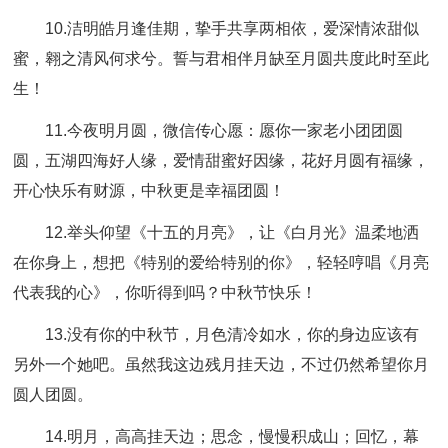
10.洁明皓月逢佳期，挚手共享两相依，爱深情浓甜似
蜜，翱之清风何求兮。誓与君相伴月缺至月圆共度此时至此
生！
11.今夜明月圆，微信传心愿：愿你一家老小团团圆
圆，五湖四海好人缘，爱情甜蜜好因缘，花好月圆有福缘，
开心快乐有财源，中秋更是幸福团圆！
12.举头仰望《十五的月亮》，让《白月光》温柔地洒
在你身上，想把《特别的爱给特别的你》，轻轻哼唱《月亮
代表我的心》，你听得到吗？中秋节快乐！
13.没有你的中秋节，月色清冷如水，你的身边应该有
另外一个她吧。虽然我这边残月挂天边，不过仍然希望你月
圆人团圆。
14.明月，高高挂天边；思念，慢慢积成山；回忆，幕