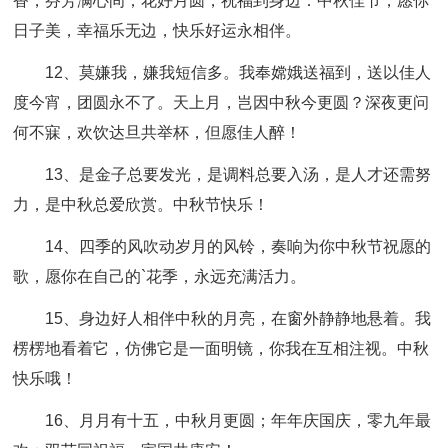
香，芬芳满心间；花好月圆，祝福到身边：中秋佳节，愿你
日子美，幸福乐无边，快乐好运永相伴。
12、莫嫌我，嫌我短信多。我奉嫦娥送福到，送以佳人
度今宵，团圆永不了。天上月，岂因中秋今更圆？深夜更问
何不寐，欢饮达旦共举杯，但愿佳人醉！
13、是金子总要发光，是调料总要入汤，是人才还需努
力，是中秋总爱欣赏。中秋节快乐！
14、四季的风吹动岁月的风铃，奏响为你中秋节祝愿的
歌，愿你在自己的`花季，永远充满活力。
15、身边好人相伴中秋的月亮，在窗外静静地悬着。我
楞楞地看着它，仿佛它是一面明镜，你我在互相注视。中秋
快乐哦！
16、月月有十五，中秋月更圆；年年庆国庆，零九年最