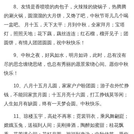
8、友情是香喷喷的肉包子，火辣辣的烧锅子，热腾腾
的涮火锅，圆溜溜的大月饼，又馋了吧，中秋节哥儿几个喝
一盅吧。 月十五，天下太平；月到中秋，全家拜月；宝塔
灯，照照天地；花下藕，藕丝连连；红石榴，榴开见子；团
圆饼，有情人团团圆圆，祝中秋快乐！
9、中秋之夜，好风如水，明月如诗，此时，总有没有
尽的思念缠绕思绪，也总有秀丽的愿景萦绕心间。愿你中秋
快乐！
10、八月十五月儿圆，家家户户盼团圆；游子在外忙挣
钱，不能回家赏月圆；十五月亮十六圆，打工挣钱莫等闲；
人生如月有缺圆，终有一天梦会圆。中秋快乐。
11、琼楼玉宇，高处不再寒；霓裳羽衣，乘风舞翩跹；
嫦娥玉兔，送福到人间；吴刚捧酒，陶醉如蜜甜；桂花飘