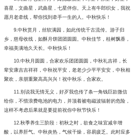
喜星，文曲星，武曲星，七星伴你。天上有牛郎织女，我祝
愿月老牵线，帮你找到牵手一生的人。中秋快乐！
9.中秋赏月，丝软满园，如此传统千古流传。游子归
乡，慈母收线，如酥月饼团团圆圆。中秋佳节，桂树飘香，
幸福美满地久天长。中秋快乐！
10.中秋月圆圆，合家欢乐团团圆圆，中秋礼吉祥，长
辈安康吉吉祥祥，中秋祝平安，老老少少平平安安，中秋相
聚欢，亲朋重聚高高兴兴！祝中秋乐，合家欢。
11.别说我无情无义，好歹我也传了条一角钱巨款微信
给你，不惜浪费电池的电力，并顶着被电磁波辐射的危险，
这样不考虑后果就是要提前祝你中秋节快乐！
12.秋季养生三阶段：初秋之时，欲食之味宜减辛增
酸，以养肝气。中秋炎热，气候干燥，容易疲乏。此时应多