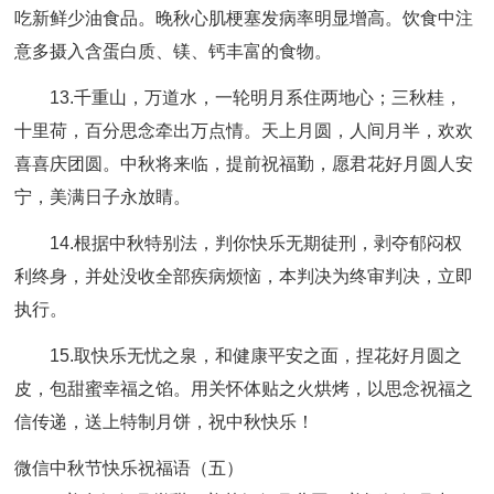
吃新鲜少油食品。晚秋心肌梗塞发病率明显增高。饮食中注
意多摄入含蛋白质、镁、钙丰富的食物。
13.千重山，万道水，一轮明月系住两地心；三秋桂，
十里荷，百分思念牵出万点情。天上月圆，人间月半，欢欢
喜喜庆团圆。中秋将来临，提前祝福勤，愿君花好月圆人安
宁，美满日子永放睛。
14.根据中秋特别法，判你快乐无期徒刑，剥夺郁闷权
利终身，并处没收全部疾病烦恼，本判决为终审判决，立即
执行。
15.取快乐无忧之泉，和健康平安之面，捏花好月圆之
皮，包甜蜜幸福之馅。用关怀体贴之火烘烤，以思念祝福之
信传递，送上特制月饼，祝中秋快乐！
微信中秋节快乐祝福语（五）