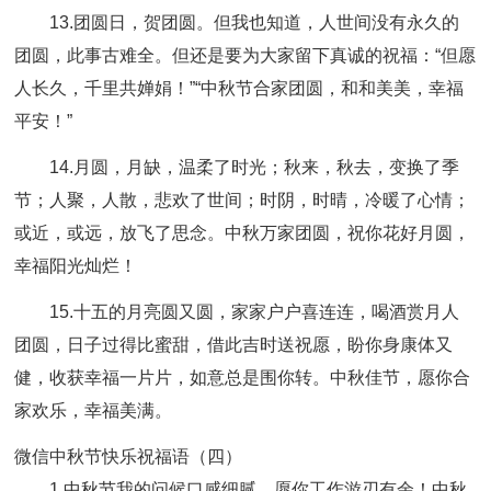
13.团圆日，贺团圆。但我也知道，人世间没有永久的
团圆，此事古难全。但还是要为大家留下真诚的祝福：“但愿
人长久，千里共婵娟！”“中秋节合家团圆，和和美美，幸福
平安！”
14.月圆，月缺，温柔了时光；秋来，秋去，变换了季
节；人聚，人散，悲欢了世间；时阴，时晴，冷暖了心情；
或近，或远，放飞了思念。中秋万家团圆，祝你花好月圆，
幸福阳光灿烂！
15.十五的月亮圆又圆，家家户户喜连连，喝酒赏月人
团圆，日子过得比蜜甜，借此吉时送祝愿，盼你身康体又
健，收获幸福一片片，如意总是围你转。中秋佳节，愿你合
家欢乐，幸福美满。
微信中秋节快乐祝福语（四）
1.中秋节我的问候口感细腻，愿你工作游刃有余！中秋