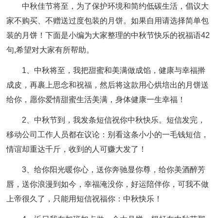
中秋佳节将至，为了保护环境和简约低碳生活，倡议大
家不购买、不赠送过度包装的月饼。如果自用请选择简单包
装的月饼！下面是小编为大家整理的中秋节快乐的祝福语42
句,希望对大家有所帮助。
1、中秋将至，我把甜蜜和美满做成馅，健康与幸福擀
成皮，再裹上思念和祝福，然后将这款用心烘培出的月饼送
给你，愿你爱情甜蜜生活美满，身体健康一生幸福！
2、中秋节到，我发条短信祝你中秋快乐。短信发完，
移动公司工作人员都在议论：别看这条小小的一毛钱短信，
情谊却重达千斤，收到的人可赚大发了！
3、给你阳光暖你心，送你奔驰显你尊，给你美酒醉芳
唇，送你浪漫到如今，幸福淹没你，好运陪伴你，可我不做
上帝很久了，只能用短信祝福你：中秋快乐！