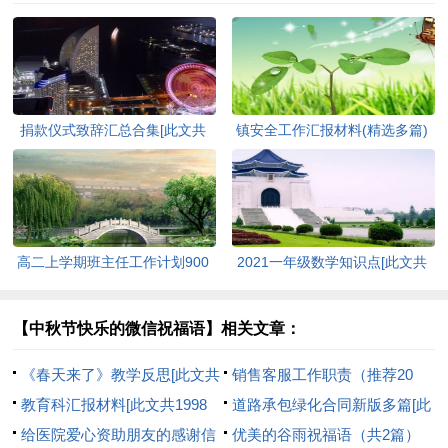
捐款仪式致辞汇总合集[此文共
镇安全工作汇报材料(精选多篇)
3420字]
[此文共6848字]
高二上学期班主任工作计划900
2021一年级数学知识点[此文共
字[此文共8385字]
1082字]
【中秋节快乐的微信祝福语】相关文章：
《春天来了》教学反思[此文共
销售客服工作职责（推荐20
1847字]
教育科汇报材料[此文共1998
篇）[此文共6490字]
道路承包绿化合同新版多篇[此
字]
给医院爱心资助朋友的感谢信
文共5212字]
优美的谷雨祝福语（共2篇）