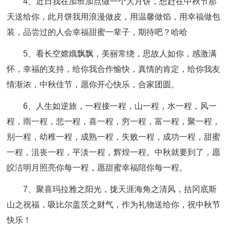
4、近日我在加班加点做一个大月饼，想赶在中秋节那
天送给你，此月饼我用浪漫做皮，用温馨做馅，用幸福做包
装，品尝过的人会幸福甜蜜一辈子，期待吧？哈哈
5、看长空嫦娥飘飘，美丽常绕，思故人如你，感激满
怀，幸福的支持，给你我合作愉快，真情的肯定，给你我友
情渐浓，中秋佳节，愿你开心快乐，合家团圆。
6、人生如逆旅，一程接一程，山一程，水一程，风一
程，雨一程，悲一程，喜一程，穷一程，富一程，聚一程，
别一程，幼稚一程，成熟一程，失败一程，成功一程，甜蜜
一程，沮丧一程，平淡一程，辉煌一程。中秋就要到了，愿
皎洁明月照亮你每一程，愿甜蜜幸福陪你每一程。
7、聚喜玛拉雅之阳光，拢天涯海角之清风，拮冈底斯
山之祝福，吸比尔盖茨之财气，作为礼物送给你，祝中秋节
快乐！