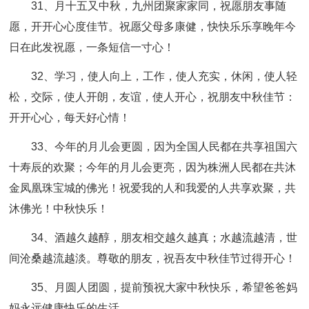
31、月十五又中秋，九州团聚家家同，祝愿朋友事随
愿，开开心心度佳节。祝愿父母多康健，快快乐乐享晚年今
日在此发祝愿，一条短信一寸心！
32、学习，使人向上，工作，使人充实，休闲，使人轻
松，交际，使人开朗，友谊，使人开心，祝朋友中秋佳节：
开开心心，每天好心情！
33、今年的月儿会更圆，因为全国人民都在共享祖国六
十寿辰的欢聚；今年的月儿会更亮，因为株洲人民都在共沐
金凤凰珠宝城的佛光！祝爱我的人和我爱的人共享欢聚，共
沐佛光！中秋快乐！
34、酒越久越醇，朋友相交越久越真；水越流越清，世
间沧桑越流越淡。尊敬的朋友，祝吾友中秋佳节过得开心！
35、月圆人团圆，提前预祝大家中秋快乐，希望爸爸妈
妈永远健康快乐的生活。