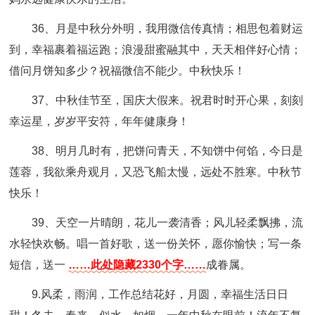
36、月是中秋分外明，我用微信传真情；相思包着财运
到，幸福裹着福运跑；浪漫甜蜜融其中，天天相伴好心情；
借问月饼知多少？祝福微信不能少。中秋快乐！
37、中秋佳节至，国庆大假来。祝君时时开心果，刻刻
幸运星，岁岁平安符，年年健康身！
38、明月几时有，把饼问青天，不知饼中何馅，今日是
莲蓉，我欲乘舟观月，又恐飞船太慢，远处不胜寒。中秋节
快乐！
39、天空一片晴朗，花儿一袭清香；风儿轻柔飘拂，流
水轻快欢畅。唱一首好歌，送一份关怀，愿你愉快；写一条
短信，送一
……此处隐藏2330个字……
成眷属。
9.风柔，雨润，工作总结花好，月圆，幸福生活日日