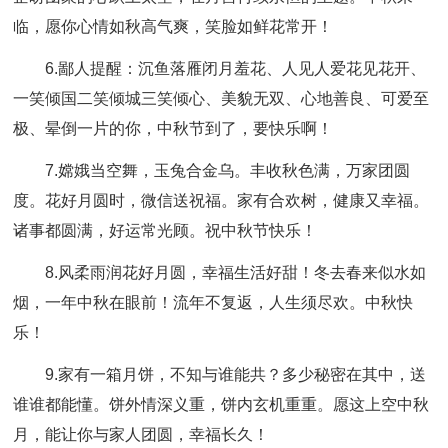
临，愿你心情如秋高气爽，笑脸如鲜花常开！
6.鄙人提醒：沉鱼落雁闭月羞花、人见人爱花见花开、
一笑倾国二笑倾城三笑倾心、美貌无双、心地善良、可爱至
极、晕倒一片的你，中秋节到了，要快乐啊！
7.嫦娥当空舞，玉兔合金乌。丰收秋色满，万家团圆
度。花好月圆时，微信送祝福。家有合欢树，健康又幸福。
诸事都圆满，好运常光顾。祝中秋节快乐！
8.风柔雨润花好月圆，幸福生活好甜！冬去春来似水如
烟，一年中秋在眼前！流年不复返，人生须尽欢。中秋快
乐！
9.家有一箱月饼，不知与谁能共？多少秘密在其中，送
谁谁都能懂。饼外情深义重，饼内玄机重重。愿这上空中秋
月，能让你与家人团圆，幸福长久！