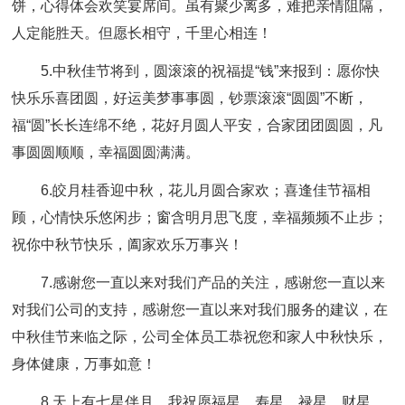
饼，心得体会欢笑宴席间。虽有聚少离多，难把亲情阻隔，
人定能胜天。但愿长相守，千里心相连！
5.中秋佳节将到，圆滚滚的祝福提“钱”来报到：愿你快
快乐乐喜团圆，好运美梦事事圆，钞票滚滚“圆圆”不断，
福“圆”长长连绵不绝，花好月圆人平安，合家团团圆圆，凡
事圆圆顺顺，幸福圆圆满满。
6.皎月桂香迎中秋，花儿月圆合家欢；喜逢佳节福相
顾，心情快乐悠闲步；窗含明月思飞度，幸福频频不止步；
祝你中秋节快乐，阖家欢乐万事兴！
7.感谢您一直以来对我们产品的关注，感谢您一直以来
对我们公司的支持，感谢您一直以来对我们服务的建议，在
中秋佳节来临之际，公司全体员工恭祝您和家人中秋快乐，
身体健康，万事如意！
8.天上有七星伴月，我祝愿福星，寿星，禄星，财星，