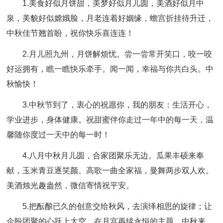
1.美食好似月饼甜，美梦好似月儿圆，美酒好似月中
泉，美貌好似嫦娥脸，月老连着好姻缘，蟾宫折挂待升迁，
中秋佳节翘首盼，祝你快乐喜连连！
2.月儿照九州，月饼解烦忧。尝一尝常开笑口，咬一咬
好运拥有，瞧一瞧快乐牵手。闻一闻，幸福与你共白头。中
秋愉快！
3.中秋节到了，衷心的祝愿你，我的朋友：生活开心，
学业进步，身体健康。祝甜蜜伴你走过一年中的每一天，温
馨随你度过一天中的每一时！
4.八月中秋月儿圆，合家团聚乐无边。瓜果丰硕来奉
献，玉米青豆逐笑颜。高歌一曲全家福，曼舞两步双人欢。
美酒烛光趣盎然，微信寄情祝平安。
5.把酝酿已久的创意交给秋风，去演绎相思的旋律；让
企盼团聚的心跃上太空，在月宫再续永恒的主题。中秋来