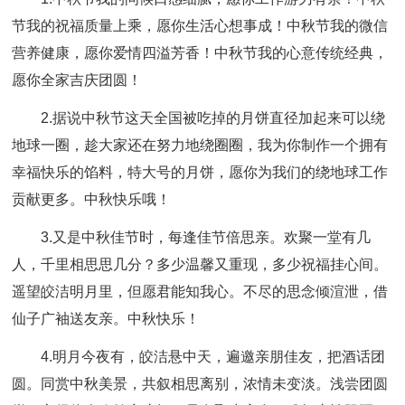
节我的祝福质量上乘，愿你生活心想事成！中秋节我的微信
营养健康，愿你爱情四溢芳香！中秋节我的心意传统经典，
愿你全家吉庆团圆！
2.据说中秋节这天全国被吃掉的月饼直径加起来可以绕
地球一圈，趁大家还在努力地绕圈圈，我为你制作一个拥有
幸福快乐的馅料，特大号的月饼，愿你为我们的绕地球工作
贡献更多。中秋快乐哦！
3.又是中秋佳节时，每逢佳节倍思亲。欢聚一堂有几
人，千里相思思几分？多少温馨又重现，多少祝福挂心间。
遥望皎洁明月里，但愿君能知我心。不尽的思念倾渲泄，借
仙子广袖送友亲。中秋快乐！
4.明月今夜有，皎洁悬中天，遍邀亲朋佳友，把酒话团
圆。同赏中秋美景，共叙相思离别，浓情未变淡。浅尝团圆