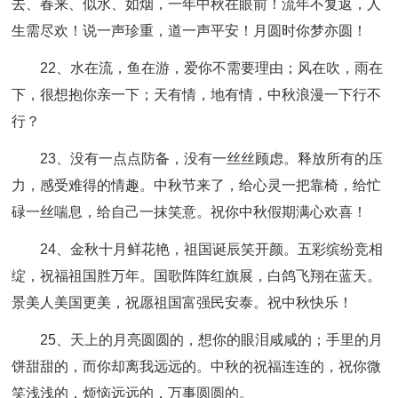
去、春来、似水、如烟，一年中秋在眼前！流年不复返，人
生需尽欢！说一声珍重，道一声平安！月圆时你梦亦圆！
22、水在流，鱼在游，爱你不需要理由；风在吹，雨在
下，很想抱你亲一下；天有情，地有情，中秋浪漫一下行不
行？
23、没有一点点防备，没有一丝丝顾虑。释放所有的压
力，感受难得的情趣。中秋节来了，给心灵一把靠椅，给忙
碌一丝喘息，给自己一抹笑意。祝你中秋假期满心欢喜！
24、金秋十月鲜花艳，祖国诞辰笑开颜。五彩缤纷竞相
绽，祝福祖国胜万年。国歌阵阵红旗展，白鸽飞翔在蓝天。
景美人美国更美，祝愿祖国富强民安泰。祝中秋快乐！
25、天上的月亮圆圆的，想你的眼泪咸咸的；手里的月
饼甜甜的，而你却离我远远的。中秋的祝福连连的，祝你微
笑浅浅的，烦恼远远的，万事圆圆的。