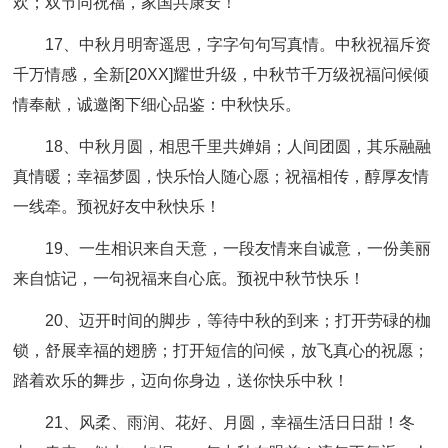
欢；双节同祝福，家国共康安！
17、中秋月明寄遥思，字字句句写真情。中秋祝福斥资
千万情感，全新[20XX]耀世升级，中秋节千万级祝福问候倾
情奉献，诚邀阁下细心品鉴：中秋快乐。
18、中秋月圆，相思千里共婵娟；人间团圆，其乐融融
真情暖；幸福梦圆，快乐怡人随心愿；祝福相传，醇厚友情
一线牵。预祝好友中秋快乐！
19、一生相识来自天意，一段友情来自诚意，一份美丽
来自惦记，一句祝福来自心底。预祝中秋节快乐！
20、迈开时间的脚步，等待中秋的到来；打开劳碌的枷
锁，舒展幸福的翅膀；打开短信的问候，放飞真心的祝愿；
踏着欢乐的舞步，迈向你身边，送你快乐中秋！
21、风柔、雨润、花好、月圆，幸福生活日日甜！冬