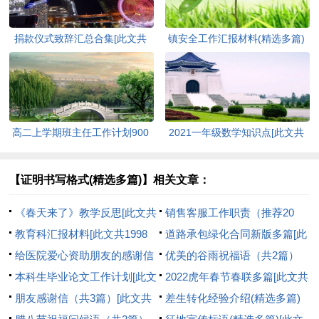
捐款仪式致辞汇总合集[此文共
镇安全工作汇报材料(精选多篇)
3420字]
[此文共6848字]
高二上学期班主任工作计划900
2021一年级数学知识点[此文共
字[此文共8385字]
1082字]
【证明书写格式(精选多篇)】相关文章：
《春天来了》教学反思[此文共
销售客服工作职责（推荐20
1847字]
教育科汇报材料[此文共1998
篇）[此文共6490字]
道路承包绿化合同新版多篇[此
字]
给医院爱心资助朋友的感谢信
文共5212字]
优美的谷雨祝福语（共2篇）
[此文共1981字]
本科生毕业论文工作计划[此文
[此文共4292字]
2022虎年春节春联多篇[此文共
共2672字]
朋友感谢信（共3篇）[此文共
1781字]
差生转化经验介绍(精选多篇)