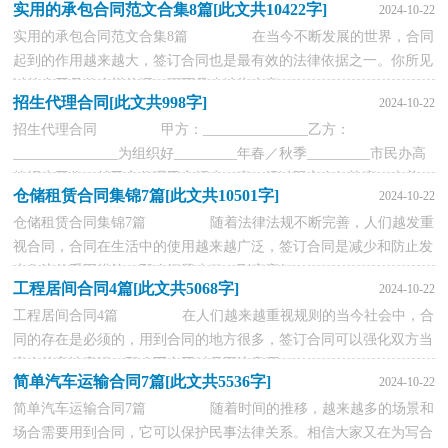
实用的承包合同范文合集8篇[此文共10422字]
2024-10-22
实用的承包合同范文合集8篇 在当今不断发展的世界，合同
起到的作用越来越大，签订合同也是最有效的法律依据之一。你所见
过的合同是什么样的呢？下面是小编为大家...
招生代理合同[此文共998字]
2024-10-22
招生代理合同 甲方：_______________乙方：
_______________为组织好_________年春／秋季_________市民办高
校招生工作，就乙方代理甲方招生一事，经过双方友好协商，本着...
仓储租赁合同集锦7篇[此文共10501字]
2024-10-22
仓储租赁合同集锦7篇 随着法律法规不断完善，人们越发重
视合同，合同在生活中的使用越来越广泛，签订合同是减少和防止发
生争议的重要措施。那么问题来了，到底应如...
工程居间合同4篇[此文共5068字]
2024-10-22
工程居间合同4篇 在人们越来越重视规则的当今社会中，合
同的存在是必须的，用到合同的地方很多，签订合同可以强化双方当
事人的守法意识。那么写合同时需要注意哪...
简单汽车运输合同7篇[此文共5536字]
2024-10-22
简单汽车运输合同7篇 随着时间的推移，越来越多的场景和
场合需要用到合同，它可以保护民事法律关系。相信大家又在为写合