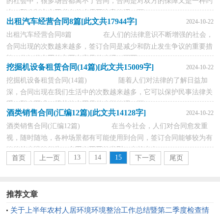
的社会中，很多场合都离不了合同，合同是对双方的保障又是一种约
束。那么制定合同书有什么需要注意的呢？下...
出租汽车经营合同8篇[此文共17944字]
2024-10-22
出租汽车经营合同8篇 在人们的法律意识不断增强的社会，
合同出现的次数越来越多，签订合同是减少和防止发生争议的重要措
施。你知道合同的主要内容是什么吗？下面...
挖掘机设备租赁合同(14篇)[此文共15009字]
2024-10-22
挖掘机设备租赁合同(14篇) 随着人们对法律的了解日益加
深，合同出现在我们生活中的次数越来越多，它可以保护民事法律关
系。那么正式、规范的合同是什么样的呢？下...
酒类销售合同(汇编12篇)[此文共14128字]
2024-10-22
酒类销售合同(汇编12篇) 在当今社会，人们对合同愈发重
视，随时随地，各种场景都有可能使用到合同，签订合同能够较为有
效的约束违约行为。合同有不同的类型，当然也有...
13
14
15
首页
上一页
下一页
尾页
推荐文章
关于上半年农村人居环境环境整治工作总结暨第二季度检查情