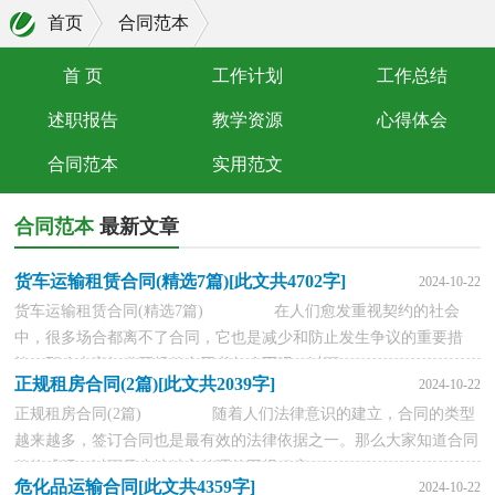
首页
合同范本
首 页
工作计划
工作总结
述职报告
教学资源
心得体会
合同范本
实用范文
合同范本
最新文章
货车运输租赁合同(精选7篇)[此文共4702字]
2024-10-22
货车运输租赁合同(精选7篇) 在人们愈发重视契约的社会
中，很多场合都离不了合同，它也是减少和防止发生争议的重要措
施。那么大家知道正规的合同书怎么写吗？以下...
正规租房合同(2篇)[此文共2039字]
2024-10-22
正规租房合同(2篇) 随着人们法律意识的建立，合同的类型
越来越多，签订合同也是最有效的法律依据之一。那么大家知道合同
的格式吗？以下是小编精心整理的正规租房...
危化品运输合同[此文共4359字]
2024-10-22