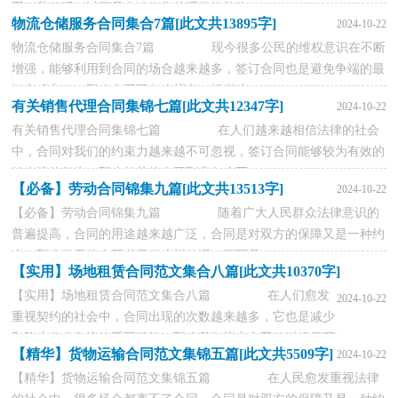
同犯愁了吧，以下是小编收集整理的简单汽...
物流仓储服务合同集合7篇[此文共13895字]
2024-10-22
物流仓储服务合同集合7篇 现今很多公民的维权意识在不断
增强，能够利用到合同的场合越来越多，签订合同也是避免争端的最
好方式之一。那么合同要怎么拟定？想必这...
有关销售代理合同集锦七篇[此文共12347字]
2024-10-22
有关销售代理合同集锦七篇 在人们越来越相信法律的社会
中，合同对我们的约束力越来越不可忽视，签订合同能够较为有效的
约束违约行为。那么相关的合同到底怎么写...
【必备】劳动合同锦集九篇[此文共13513字]
2024-10-22
【必备】劳动合同锦集九篇 随着广大人民群众法律意识的
普遍提高，合同的用途越来越广泛，合同是对双方的保障又是一种约
束。那么常见的合同书是什么样的呢？下面是...
【实用】场地租赁合同范文集合八篇[此文共10370字]
【实用】场地租赁合同范文集合八篇 在人们愈发
2024-10-22
重视契约的社会中，合同出现的次数越来越多，它也是减少
和防止发生争议的重要措施。那么我们拟定合同的时候需要
【精华】货物运输合同范文集锦五篇[此文共5509字]
2024-10-22
注...
【精华】货物运输合同范文集锦五篇 在人民愈发重视法律