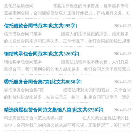
危化品运输合同 随着法律观念的日渐普及，越来越多事情
需要用到合同，合同能够促使双方正确行使权力，严格履行义务。知
道吗，写合同可是有方法的哦，以下是小编整理的...
信托借款合同书范本[此文共995字]
2024-10-22
信托借款合同书范本 随着人们法律意识的加强，越来越多
的人通过合同来调和民事关系，正常情况下，签订合同必须经过规定
的`方式。那么合同书的格式，你掌握了吗？下面...
钢结构承包合同范本[此文共3269字]
2024-10-22
钢结构承包合同范本 随着法治精神地不断发扬，人们愈发
重视合同，我们用到合同的地方越来越多，签订合同是为了保障双方
的利益，避免不必要的争端。那么大家知道合法...
委托服务合同合集7篇[此文共8858字]
2024-10-22
委托服务合同合集7篇 随着法律观念的日渐普及，关于合同
的利益纠纷越来越多，在达成意见一致时，制定合同可以享有一定的
自由。那么问题来了，到底应如何拟定合同呢？...
精选房屋租赁合同范文集锦八篇[此文共6730字]
2024-10-22
精选房屋租赁合同范文集锦八篇 在人民愈发重视法律的社
会中，合同对我们的约束力越来越不可忽视，正常情况下，签订合同
必须经过规定的方式。那么制定合同书有什么...