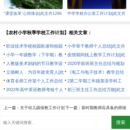
“课堂改革”心得体会[此文共1286
中学学校办公室工作计划[此文共
字]
5803字]
【农村小学秋季学校工作计划】相关文章：
职业技术学校校园欺凌和校园
小学骨干教师个人总结[此文共
暴力专项治理工作方案[此文共
小学一年级数学（下学期）教
3833字]
疫情期间线上教学工作计划[此
1853字]
学工作总结(精选多篇)[此文共
人教版美术妈妈的节日教学设
文共465字]
2020学前班班主任总结与规划
7903字]
计（合集5篇）[此文共3390字]
立德树人，为百年政党育人[此
[此文共5283字]
《电工与电子技术》教学总结
文共1080字]
体育名师工作室个人工作总结
和反思[此文共1308字]
2第二学期三年级英语学科工
[此文共812字]
2022年高中英语教师考核个人
作总结[此文共905字]
初三班主任工作总结万能[此文
总结[此文共6770字]
共8011字]
上一篇：
关于幼儿园保教工作计划
下一篇：
新时期教师应具备的师德
[此文共7682字]
修养(精选多篇)[此文共7991字]