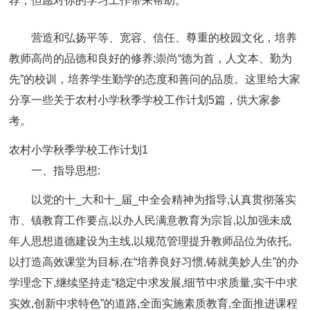
荐，但愿对你的学习工作带来帮助。
营造和弘扬平等、宽容、信任、尊重的校园文化，培养
教师高尚的品德和良好的修养;崇尚“德为首，人文本、勤为
先”的校训，培养学生勤学的态度和善问的品质。这里给大家
分享一些关于农村小学秋季学校工作计划5篇，供大家参
考。
农村小学秋季学校工作计划1
一、指导思想:
以党的十_大和十_届_中全会精神为指导,认真贯彻落实
市、镇教育工作要点,以办人民满意教育为宗旨,以加强未成
年人思想道德建设为主线,以规范管理提升教师品位为依托,
以打造高效课堂为目标,在“培养良好习惯,铸就美妙人生”的办
学理念下,继续坚持走“稳定中求发展,细节中求质量,实干中求
实效,创新中求特色”的道路,全面实施素质教育,全面推进课程