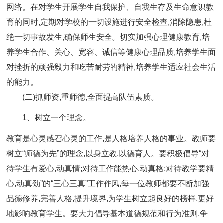
网络。在对学生开展学生自我保护、自我生存及生命意识教
育的同时,定期对学校的一切设施进行安全检查,消除隐患,杜
绝一切事故发生,确保师生安全。切实加强心理健康教育,培
养学生合作、关心、宽容、诚信等健康心理品质,培养学生面
对挫折的顽强毅力和吃苦耐劳的精神,培养学生适应社会生活
的能力。
(二)抓师资,重师德,全面提高队伍素质。
1、树立一个理念。
教育是心灵感召心灵的工作,是人格培养人格的事业。教师要
树立“师德为先”的理念,以身立教,以德育人。要积极倡导“对
待学生有爱心,动真情;对待工作能热心,动真格;对待教学要精
心,动真劲”的“三心三真”工作作风,每一位教师都要不断加强
品德修养,完善人格,提升境界,为学生树立起良好的榜样,更好
地影响教育学生。要大力倡导基本道德规范和行为准则,争