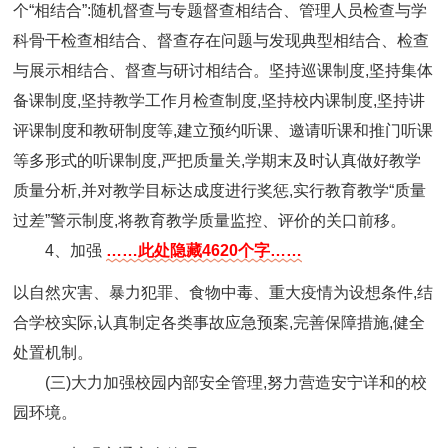
个“相结合”:随机督查与专题督查相结合、管理人员检查与学
科骨干检查相结合、督查存在问题与发现典型相结合、检查
与展示相结合、督查与研讨相结合。坚持巡课制度,坚持集体
备课制度,坚持教学工作月检查制度,坚持校内课制度,坚持讲
评课制度和教研制度等,建立预约听课、邀请听课和推门听课
等多形式的听课制度,严把质量关,学期末及时认真做好教学
质量分析,并对教学目标达成度进行奖惩,实行教育教学“质量
过差”警示制度,将教育教学质量监控、评价的关口前移。
4、加强
……此处隐藏4620个字……
以自然灾害、暴力犯罪、食物中毒、重大疫情为设想条件,结
合学校实际,认真制定各类事故应急预案,完善保障措施,健全
处置机制。
(三)大力加强校园内部安全管理,努力营造安宁详和的校
园环境。