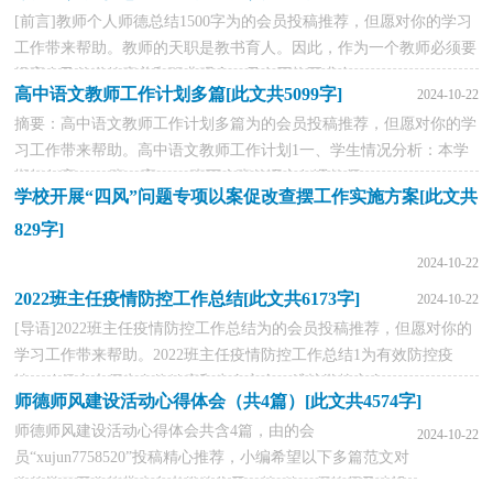
[前言]教师个人师德总结1500字为的会员投稿推荐，但愿对你的学习
工作带来帮助。教师的天职是教书育人。因此，作为一个教师必须要
提高自己的道德素养和职业观念。只有严格要求自...
高中语文教师工作计划多篇[此文共5099字]
2024-10-22
摘要：高中语文教师工作计划多篇为的会员投稿推荐，但愿对你的学
习工作带来帮助。高中语文教师工作计划1一、学生情况分析：本学
期担任高一(x)班、高一(x)班两个班的语文任课教师...
学校开展“四风”问题专项以案促改查摆工作实施方案[此文共
829字]
2024-10-22
2022班主任疫情防控工作总结[此文共6173字]
2024-10-22
展
[导语]2022班主任疫情防控工作总结为的会员投稿推荐，但愿对你的
风
学习工作带来帮助。2022班主任疫情防控工作总结1为有效防控疫
情，确保广大师生身体健康和生命安全，维护学校安全...
师德师风建设活动心得体会（共4篇）[此文共4574字]
师德师风建设活动心得体会共含4篇，由的会
2024-10-22
员“xujun7758520”投稿精心推荐，小编希望以下多篇范文对
你的学习工作能带来参考借鉴作用。第1篇：师德师风建设