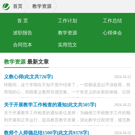
首页
教学资源
首 页
工作计划
工作总结
述职报告
教学资源
心得体会
合同范本
实用范文
教学资源
最新文章
义教心得[此文共726字]
2024-10-22
转眼间，这个学期在不知不觉中结束了，一切都该是以平淡收尾，然
而我的心，却因着义教而百感交集。一个有意义的全新的体验。记得
在每次上课前的晚上，我都在幻想着明天的义教小朋友会...
关于开展教学工作检查的通知[此文共505字]
2024-10-22
关于开展教学工作检查的通知各位老师：为确保兰学校教学工作的顺
利开展和正常运行，提高教育教学质量，强化教学过程管理，规范教
师教学行为，促使全体教师把教学常规工作真正落到实处...
教师个人师德总结1500字[此文共9378字]
2024-10-22