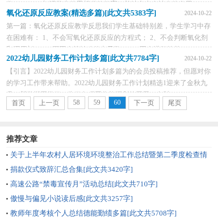
作： （一）加强学生的思想道德教育，并结合当今社会的发展，
氧化还原反应教案(精选多篇)[此文共5383字]
2024-10-22
让...
第一篇：氧化还原反应教学反思我们学生基础特别差，学生学习中存
在困难有： 1、不会写氧化还原反应的方程式； 2、不会判断氧化剂
和还原剂； 3、更不会算转移的电子数； 4、不会进行简单...
2022幼儿园财务工作计划多篇[此文共7784字]
2024-10-22
【引言】2022幼儿园财务工作计划多篇为的会员投稿推荐，但愿对你
的学习工作带来帮助。2022幼儿园财务工作计划精选1迎来了金秋九
月，新学期开学了，为了各项工作能顺利的开展，在财...
58
59
60
首页
上一页
下一页
尾页
推荐文章
关于上半年农村人居环境环境整治工作总结暨第二季度检查情
况的通报[此文共2657字]
捐款仪式致辞汇总合集[此文共3420字]
高速公路“禁毒宣传月”活动总结[此文共710字]
傲慢与偏见小说读后感[此文共3257字]
教师年度考核个人总结德能勤绩多篇[此文共5708字]