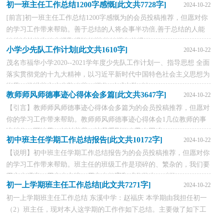
初一班主任工作总结1200字感慨[此文共7728字]
2024-10-22
活动心得体会师德师风建...
[前言]初一班主任工作总结1200字感慨为的会员投稿推荐，但愿对你
的学习工作带来帮助。善于总结的人将会事半功倍,善于总结的人能
够从以前的失败中汲取经验教训,能够避免曾经犯...
小学少先队工作计划[此文共1610字]
2024-10-22
茂名市福华小学2020--2021学年度少先队工作计划一、指导思想 全面
落实贯彻党的十九大精神，以习近平新时代中国特色社会主义思想为
指导，推进落实少先队改革，深化“动感中队”创...
教师师风师德事迹心得体会多篇[此文共3647字]
2024-10-22
【引言】教师师风师德事迹心得体会多篇为的会员投稿推荐，但愿对
你的学习工作带来帮助。教师师风师德事迹心得体会1几位教师的事
迹就像一面镜子，折射着我，让我看到了自己在困难...
初中班主任学期工作总结报告[此文共10172字]
2024-10-22
【说明】初中班主任学期工作总结报告为的会员投稿推荐，但愿对你
的学习工作带来帮助。班主任的班级工作是琐碎的、繁杂的，我们要
用心去观察，用心去交流，用心去教育和感化学生，对学...
初一上学期班主任工作总结[此文共7271字]
2024-10-22
初一上学期班主任工作总结 东溪中学：赵福庆 本学期由我担任初一
（2）班主任，现对本人这学期的工作作如下总结。主要做了如下工