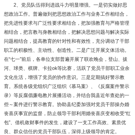
2、党员队伍得到进战斗力明显增强。一是切实做好思
想政治工作。普遍做到把思想政治工作与业务工作相结合，
把先进性要求与广泛性要求相结合，把加强教育与严格管理
相结合，把言教与身教相结合，把解决思想问题与解决实际
问题相结合，提高教育的针对性和有效性，充分调动了干部
职工的积极性、主动性、创造性。二是广泛开展文体活动。
在“七一”前后，各单位支部普遍开展了联欢晚会，登山、拔
河、球类、棋牌、卡拉ok等比赛，活跃了党员干部职工业余
文化生活，增强了党员的协作意识。三是定期搞好警示教
育。系统各级党组织广泛组织《慕马案》、《反腐案件警示
录》等反腐倡廉电教片展播活动，并结合我县近年查处的一
些～案件进行警示教育。协助县纪委加强对党员干部操办婚
丧喜庆事宜的监督，防止领导干部利用婚丧喜庆变相收受“红
包”、借机敛财事件的发生，建设了一支工作高效、素质优
良、群众信任的党员干部队伍，深得上级领导的肯定。