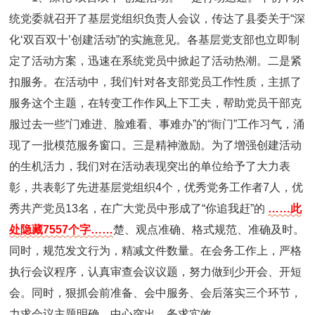
统党委就召开了基层党组织负责人会议，传达了县委关于“深
化‘双百双十’创建活动”的实施意见。各基层党支部也立即制
定了活动方案，迅速在系统党员中掀起了活动热潮。二是紧
扣服务。在活动中，我们针对各支部党员工作性质，主抓了
服务这个主题，在转变工作作风上下工夫，帮助党员干部克
服过去一些“门难进、脸难看、事难办”的“衙门”工作习气，涌
现了一批模范服务窗口。三是精神激励。为了增强创建活动
的生机活力，我们对在活动表现突出的单位给予了大力表
彰，共表彰了先进基层党组织4个，优秀党务工作者7人，优
秀共产党员13名，在广大党员中形成了“你追我赶”的
……此
处隐藏7557个字……
楚、观点准确、格式规范、准确及时。
同时，规范发文行为，精减文件数量。在会务工作上，严格
执行会议程序，认真审查会议议题，努力做到少开会、开短
会。同时，狠抓会前准备、会中服务、会后落实三个环节，
力求会议主题明确，中心突出，务求实效。