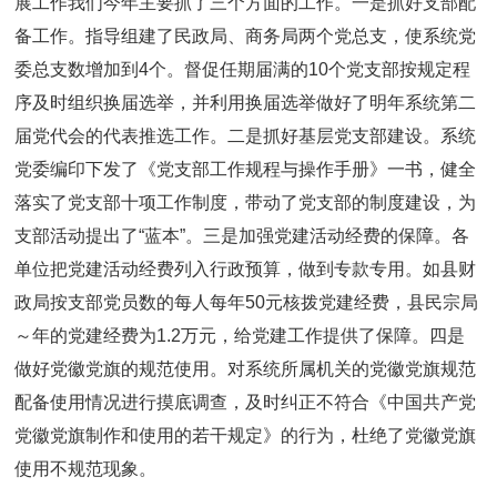
展工作我们今年主要抓了三个方面的工作。一是抓好支部配
备工作。指导组建了民政局、商务局两个党总支，使系统党
委总支数增加到4个。督促任期届满的10个党支部按规定程
序及时组织换届选举，并利用换届选举做好了明年系统第二
届党代会的代表推选工作。二是抓好基层党支部建设。系统
党委编印下发了《党支部工作规程与操作手册》一书，健全
落实了党支部十项工作制度，带动了党支部的制度建设，为
支部活动提出了“蓝本”。三是加强党建活动经费的保障。各
单位把党建活动经费列入行政预算，做到专款专用。如县财
政局按支部党员数的每人每年50元核拨党建经费，县民宗局
～年的党建经费为1.2万元，给党建工作提供了保障。四是
做好党徽党旗的规范使用。对系统所属机关的党徽党旗规范
配备使用情况进行摸底调查，及时纠正不符合《中国共产党
党徽党旗制作和使用的若干规定》的行为，杜绝了党徽党旗
使用不规范现象。