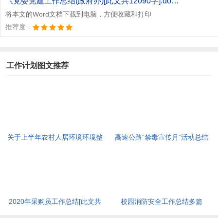
《党委党建工作总结(政府办)[此文共12090字].doc》
将本文的Word文档下载到电脑，方便收藏和打印
推荐度：
工作计划图文推荐
关于上半年农村人居环境环境整
高速公路“禁毒宣传月”活动总结
治工作总结暨第二季度检查情况
[此文共710字]
的通报[此文共2657字]
2020年采购员工作总结[此文共
校园消防安全工作总结多篇
7684字]
2020[此文共5460字]