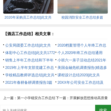
2020年采购员工作总结[此文共
校园消防安全工作总结多篇
7684字]
2020[此文共5460字]
【酒店工作总结】相关文章：
公安局团委工作总结[此文共
2020档案管理个人年终工作总
1458字]
体彩中心工作总结[此文共1772
结[此文共7260字]
个人2020年终工作总结通用
字]
销售上半年工作总结和下半年
【多篇】[此文共4608字]
小班六一亲子活动总结2021年
工作计划[此文共12103字]
2019年上半年支部党建工作总
[此文共2947字]
美国金融危机调查报告(精选多
结[此文共785字]
学校精品教师评选总结[此文共
篇)[此文共8895字]
课程设计总结2020[此文共
2884字]
2021年春耕备耕调查报告3篇
4155字]
20XX年公司安全工作总结及
[此文共5374字]
20XX年工作计划[此文共2693
字]
上一篇：
第一小学稳安办工作总结
下一篇：
开展解放思想推动高质量
[此文共2777字]
发展大讨论总结[此文共2932字]