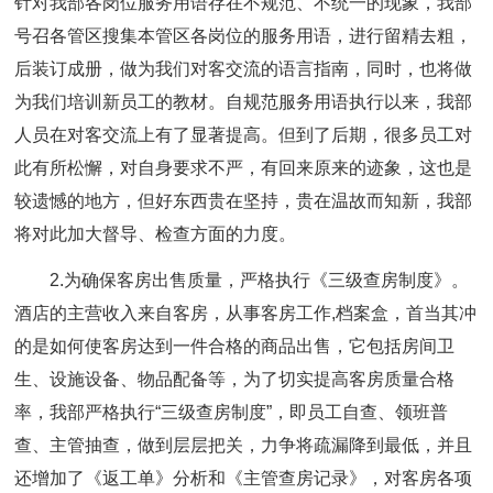
针对我部各岗位服务用语存在不规范、不统一的现象，我部
号召各管区搜集本管区各岗位的服务用语，进行留精去粗，
后装订成册，做为我们对客交流的语言指南，同时，也将做
为我们培训新员工的教材。自规范服务用语执行以来，我部
人员在对客交流上有了显著提高。但到了后期，很多员工对
此有所松懈，对自身要求不严，有回来原来的迹象，这也是
较遗憾的地方，但好东西贵在坚持，贵在温故而知新，我部
将对此加大督导、检查方面的力度。
2.为确保客房出售质量，严格执行《三级查房制度》。
酒店的主营收入来自客房，从事客房工作,档案盒，首当其冲
的是如何使客房达到一件合格的商品出售，它包括房间卫
生、设施设备、物品配备等，为了切实提高客房质量合格
率，我部严格执行“三级查房制度”，即员工自查、领班普
查、主管抽查，做到层层把关，力争将疏漏降到最低，并且
还增加了《返工单》分析和《主管查房记录》，对客房各项