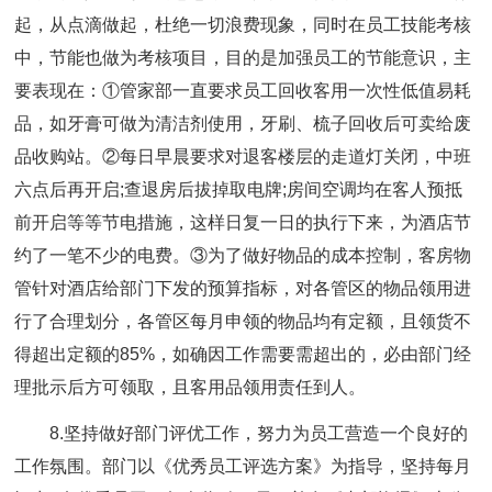
起，从点滴做起，杜绝一切浪费现象，同时在员工技能考核
中，节能也做为考核项目，目的是加强员工的节能意识，主
要表现在：①管家部一直要求员工回收客用一次性低值易耗
品，如牙膏可做为清洁剂使用，牙刷、梳子回收后可卖给废
品收购站。②每日早晨要求对退客楼层的走道灯关闭，中班
六点后再开启;查退房后拔掉取电牌;房间空调均在客人预抵
前开启等等节电措施，这样日复一日的执行下来，为酒店节
约了一笔不少的电费。③为了做好物品的成本控制，客房物
管针对酒店给部门下发的预算指标，对各管区的物品领用进
行了合理划分，各管区每月申领的物品均有定额，且领货不
得超出定额的85%，如确因工作需要需超出的，必由部门经
理批示后方可领取，且客用品领用责任到人。
8.坚持做好部门评优工作，努力为员工营造一个良好的
工作氛围。部门以《优秀员工评选方案》为指导，坚持每月