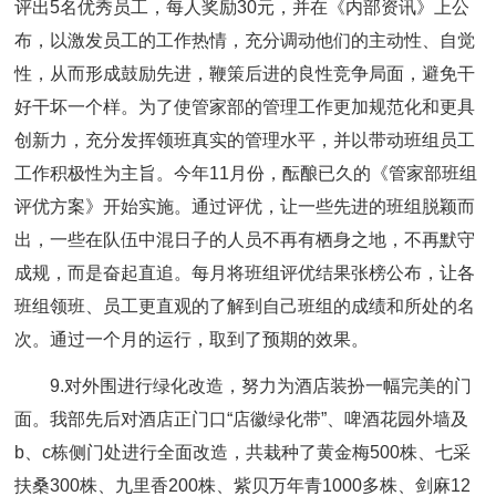
评出5名优秀员工，每人奖励30元，并在《内部资讯》上公
布，以激发员工的工作热情，充分调动他们的主动性、自觉
性，从而形成鼓励先进，鞭策后进的良性竞争局面，避免干
好干坏一个样。为了使管家部的管理工作更加规范化和更具
创新力，充分发挥领班真实的管理水平，并以带动班组员工
工作积极性为主旨。今年11月份，酝酿已久的《管家部班组
评优方案》开始实施。通过评优，让一些先进的班组脱颖而
出，一些在队伍中混日子的人员不再有栖身之地，不再默守
成规，而是奋起直追。每月将班组评优结果张榜公布，让各
班组领班、员工更直观的了解到自己班组的成绩和所处的名
次。通过一个月的运行，取到了预期的效果。
9.对外围进行绿化改造，努力为酒店装扮一幅完美的门
面。我部先后对酒店正门口“店徽绿化带”、啤酒花园外墙及
b、c栋侧门处进行全面改造，共栽种了黄金梅500株、七采
扶桑300株、九里香200株、紫贝万年青1000多株、剑麻12