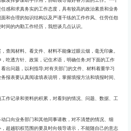
积极发挥参谋助手作用，协助领导做好各方面的工作。一个
责任感和求真务实的工作态度，具有较高的政治素质和业务
识面和合理的知识结构以及严谨干练的工作作风、任劳任怨
段时间的内勤工作经历，我想谈几点认识。
案，查阅材料。看文件、材料不能像过眼云烟，毫无印象。
，吃透方针、政策，记住术语，明确任务;对下面的工作
看出问题，以利指导;对有关部门的文件、材料着重学习
业务报表要认真阅读填表说明，掌握填报方法和填报时间、
项工作记录和资料的积累，对看到的情况、问题、数据、工
多动口向业务部门和其他同事请教，对不清楚的情况、细
办，超越职权范围的要及时向领导请示，不能随自己的意志