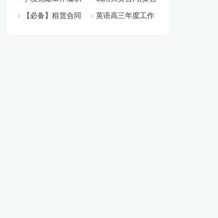
【必备】租赁合同
英语高三年度工作
情况述职报告[此文
15篇)[此文共13446
共25213字]
12939字]
范文集锦八篇[此文
总结[此文共22416
共1095字]
字]
共8368字]
字]