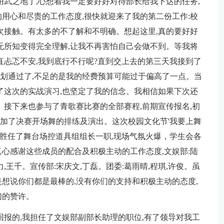
用武之地了,心想着我一定要好好对待部长给我下达的任务,
用心和尽责的工作态度,很快就迎来了我的第二份工作:校
次接触。有太多的不了解和不明确。想起这里,真的要好好
无所知变得完全理解,让我不再害怕自己会做不到。等我将
直忐忑不安,我到底行不行呢?直到交上去的第三天我接到了
策划通过了,不足的是我的经费预算可能过于偏高了一点。当
了这次的实战演习,也坚定了我的信念。我相信如果下次还
。接下来也参与了青歌赛比赛的全部赛程,前期宣传报名,初
参加了决赛开场舞的排练及演出。这次校园文化节'我要上舞
,胜任了舞台场控道具组组长一职,现场气氛火爆，学生会各
心感谢这些成员的配合及积极主动的工作态度,文娱部:陆
力,王千。宣传部:宋庆文,丁磊。团委:葛雨晴,程琪,许俊。虽
想说你们都是最棒的,没有你们的支持和积极主动的态度,
们的赞许。
回报的,我担任了文娱部副部长助理的职位,有了领导对我工