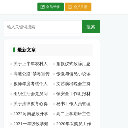
会员登录
会员注册
最新文章
关于上半年农村人
捐款仪式致辞汇总
高速公路“禁毒宣传
傲慢与偏见小说读
居环境环境整治工作
合集[此文共3420字]
教师年度考核个人
文艺演出晚会主持
月”活动总结[此文共
后感[此文共3257字]
总结暨第二季度检查
组织生活会党员问
镇安全工作汇报材
总结德能勤绩多篇
词[此文共7760字]
710字]
情况的通报[此文共
关于法律教育心得
秘书工作人员管理
题清单[此文共1257
料(精选多篇)[此文共
[此文共5708字]
2657字]
2022河南思政开学
高二上学期班主任
体会[此文共4120字]
规定[此文共958字]
字]
6848字]
2021一年级数学知
2020年采购员工作
第一课观后感通用多
工作计划900字[此文