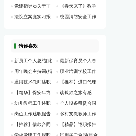
党建指导员关于非
《春天来了》教学
识点[此文共1082字]
总结[此文共7684字]
篇[此文共3687字]
共8385字]
法院立案庭实习报
校园消防安全工作
公党建工作个人总结
反思[此文共1847字]
告 汇总10篇[此文共
总结多篇2020[此文
[此文共1214字]
19691字]
共5460字]
猜你喜欢
新员工个人总结[此
最新保育员个人总
周年晚会主持词(精
职业培训学校工作
文共2583字]
结[此文共13753字]
通用技术教师述职
【推荐】进口代理
选多篇)[此文共6910
总结3篇[此文共5333
【精华】保安年终
读孤独之旅有感
报告[此文共3478字]
合同[此文共22060
字]
字]
幼儿教师工作述职
个人设备租赁合同
总结5篇[此文共8559
（通用4篇）[此文共
字]
岗位工作述职报告
乡村支教教师工作
报告汇编5篇[此文共
(12篇)[此文共18318
字]
2999字]
【推荐】借款合同
【精品】述职报告
集合15篇[此文共
总结[此文共4990字]
7507字]
字]
学校党建工作履职
试用买卖合同(集合
范文汇编十篇[此文
范文10篇[此文共
24405字]