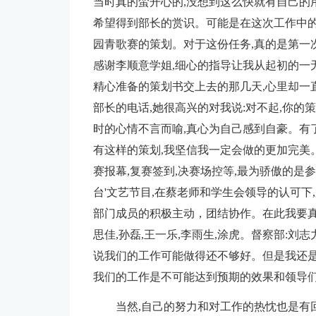
当时真的蛮开心的,没想到这么快就有自己的
希望得到部长的赏识。可能是在这次工作中的
园青歌赛的策划。对于这份任务,真的是第一
感谢李顺意学姐,细心的指导让我从起初的一
精心准备的策划书交上去的那几天,心里却一
部长的电话,她很高兴的对我说:对不起,你的
时的心情不言而喻,真心为自己感到自豪。有
有这样的策划,我坚信我一定会做的更加完美
赛报幕,复赛签到,决赛场控等,最为骄傲的是
台'文艺节目,在蔡老师和学生会领导的认可下
部门成员的积极主动，团结协作。在此我要真
思佳,孙磊,王一乐,李雨生,涂虎。督察部:刘志
说我们的工作可能做得还不够好。但是我还是
我们的工作是不可能达到预期的效果和领导
当然,自己的努力和对工作的热忱也是有