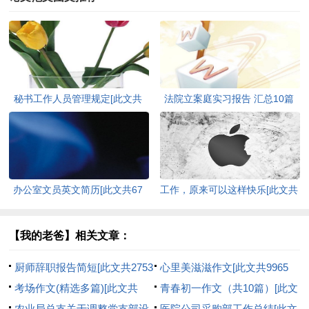
秘书工作人员管理规定[此文共
法院立案庭实习报告 汇总10篇
958字]
[此文共19691字]
办公室文员英文简历[此文共67
工作，原来可以这样快乐[此文共
字]
892字]
【我的老爸】相关文章：
厨师辞职报告简短[此文共2753
心里美滋滋作文[此文共9965
字]
考场作文(精选多篇)[此文共
字]
青春初一作文（共10篇）[此文
9923字]
农业局总支关于调整党支部设
共5620字]
医院公司采购部工作总结[此文