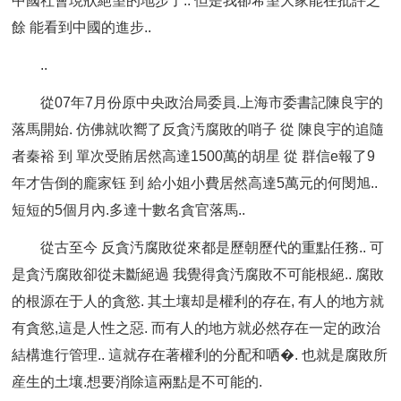
中國社會現狀絕望的地步了.. 但是我卻希望大家能在批評之
餘 能看到中國的進步..
..
從07年7月份原中央政治局委員.上海市委書記陳良宇的
落馬開始. 仿佛就吹嚮了反貪汚腐敗的哨子 從 陳良宇的追隨
者秦裕 到 單次受賄居然高達1500萬的胡星 從 群信e報了9
年才告倒的龐家钰 到 給小姐小費居然高達5萬元的何閔旭..
短短的5個月內.多達十數名貪官落馬..
從古至今 反貪汚腐敗從來都是歷朝歷代的重點任務.. 可
是貪汚腐敗卻從未斷絕過 我覺得貪汚腐敗不可能根絕.. 腐敗
的根源在于人的貪慾. 其土壤却是權利的存在, 有人的地方就
有貪慾,這是人性之惡. 而有人的地方就必然存在一定的政治
結構進行管理.. 這就存在著權利的分配和哂�. 也就是腐敗所
産生的土壤.想要消除這兩點是不可能的.