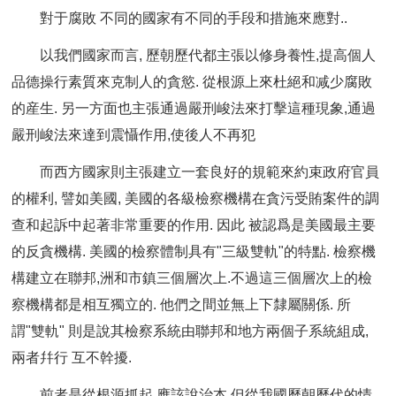
對于腐敗 不同的國家有不同的手段和措施來應對..
以我們國家而言, 歷朝歷代都主張以修身養性,提高個人
品德操行素質來克制人的貪慾. 從根源上來杜絕和减少腐敗
的産生. 另一方面也主張通過嚴刑峻法來打擊這種現象,通過
嚴刑峻法來達到震懾作用,使後人不再犯
而西方國家則主張建立一套良好的規範來約束政府官員
的權利, 譬如美國, 美國的各級檢察機構在貪污受賄案件的調
查和起訴中起著非常重要的作用. 因此 被認爲是美國最主要
的反貪機構. 美國的檢察體制具有"三級雙軌"的特點. 檢察機
構建立在聯邦,洲和市鎮三個層次上.不過這三個層次上的檢
察機構都是相互獨立的. 他們之間並無上下隸屬關係. 所
謂"雙軌" 則是說其檢察系統由聯邦和地方兩個子系統組成,
兩者幷行 互不幹擾.
前者是從根源抓起 應該說治本 但從我國歷朝歷代的情