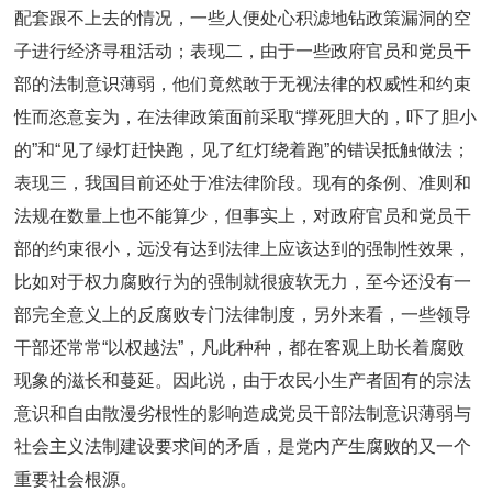
配套跟不上去的情况，一些人便处心积滤地钻政策漏洞的空
子进行经济寻租活动；表现二，由于一些政府官员和党员干
部的法制意识薄弱，他们竟然敢于无视法律的权威性和约束
性而恣意妄为，在法律政策面前采取“撑死胆大的，吓了胆小
的”和“见了绿灯赶快跑，见了红灯绕着跑”的错误抵触做法；
表现三，我国目前还处于准法律阶段。现有的条例、准则和
法规在数量上也不能算少，但事实上，对政府官员和党员干
部的约束很小，远没有达到法律上应该达到的强制性效果，
比如对于权力腐败行为的强制就很疲软无力，至今还没有一
部完全意义上的反腐败专门法律制度，另外来看，一些领导
干部还常常“以权越法”，凡此种种，都在客观上助长着腐败
现象的滋长和蔓延。因此说，由于农民小生产者固有的宗法
意识和自由散漫劣根性的影响造成党员干部法制意识薄弱与
社会主义法制建设要求间的矛盾，是党内产生腐败的又一个
重要社会根源。