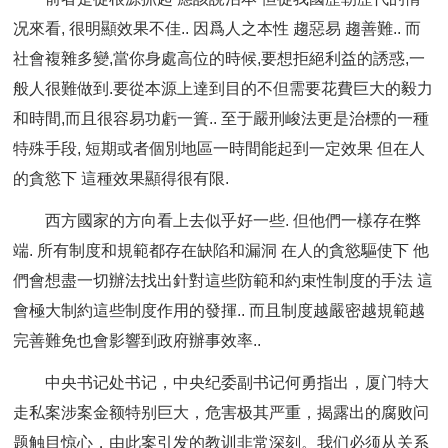
况來看, 很明顯效果不佳.. 因爲人之本性 趨惡易 趨善難.. 而
社會複雜多變,當你身處高位的時候,要想拒絕利益的誘惑,一
般人很難做到.要從本源上達到目的不但需要花費巨大的毅力
和時間,而且很容易功虧一簣.. 至于嚴刑峻法更是治標的一種
特殊手段, 短期或者個別地區一時間能起到一定效果 但在人
的貪慾下 這種效果顯得很有限.
西方國家的方向看上去似乎好一些. 但他們一樣存在弊
端. 所有制度和規範都存在缺陷和漏洞 在人的貪慾驅使下 他
們會想盡一切辦法找出針對這些防範和約束性制度的手法 這
會極大制約這些制度作用的發揮.. 而且制度越嚴密越規範越
完善難免也會影響到政府辦事效率..
中央书记处书记，中央纪委副书记何勇指出，厦门特大
走私案涉案金额特别巨大，危害极其严重，揭露出的腐败问
题触目惊心，由此案引发的教训非常深刻。我们必须从关系