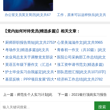
办公室文员英文简历[此文共67
工作，原来可以这样快乐[此文共
字]
892字]
【党内如何对待党员(精选多篇)】相关文章：
厨师辞职报告简短[此文共2753
心里美滋滋作文[此文共9965
字]
考场作文(精选多篇)[此文共
字]
青春初一作文（共10篇）[此文
9923字]
农业局总支关于调整党支部设
共5620字]
医院公司采购部工作总结[此文
置的请示[此文共288字]
英语五年级下册作文（汇总4
共9403字]
涨工资申请书范文(精选多篇)
篇）[此文共124字]
护士毕业实习自我鉴定[此文共
[此文共4928字]
部队思想汇报[此文共10710字]
10214字]
基层反映：PPP项目发展“四大
经济科工作总结[此文共2782
瓶颈”亟待打破[此文共988字]
字]
上一篇：
师范生个人实习计划[此
下一篇：
2021银行顶岗实习报告
文共6622字]
[此文共12295字]