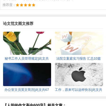
推荐度：
论文范文图文推荐
秘书工作人员管理规定[此文共
法院立案庭实习报告 汇总10篇
958字]
[此文共19691字]
办公室文员英文简历[此文共67
工作，原来可以这样快乐[此文共
字]
892字]
【人间的作文高中600字】相关文章：