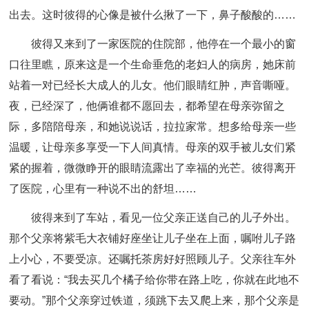
出去。这时彼得的心像是被什么揪了一下，鼻子酸酸的……
彼得又来到了一家医院的住院部，他停在一个最小的窗
口往里瞧，原来这是一个生命垂危的老妇人的病房，她床前
站着一对已经长大成人的儿女。他们眼睛红肿，声音嘶哑。
夜，已经深了，他俩谁都不愿回去，都希望在母亲弥留之
际，多陪陪母亲，和她说说话，拉拉家常。想多给母亲一些
温暖，让母亲多享受一下人间真情。母亲的双手被儿女们紧
紧的握着，微微睁开的眼睛流露出了幸福的光芒。彼得离开
了医院，心里有一种说不出的舒坦……
彼得来到了车站，看见一位父亲正送自己的儿子外出。
那个父亲将紫毛大衣铺好座坐让儿子坐在上面，嘱咐儿子路
上小心，不要受凉。还嘱托茶房好好照顾儿子。父亲往车外
看了看说：“我去买几个橘子给你带在路上吃，你就在此地不
要动。”那个父亲穿过铁道，须跳下去又爬上来，那个父亲是