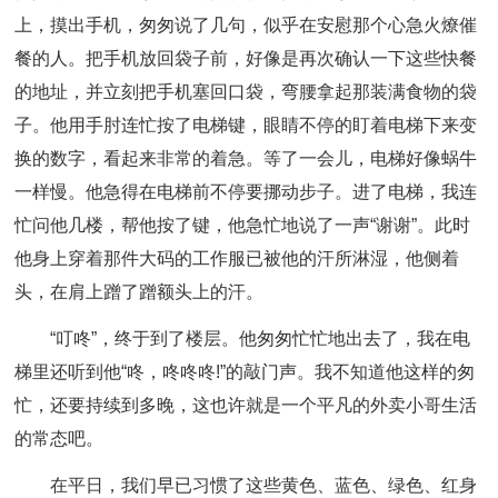
上，摸出手机，匆匆说了几句，似乎在安慰那个心急火燎催
餐的人。把手机放回袋子前，好像是再次确认一下这些快餐
的地址，并立刻把手机塞回口袋，弯腰拿起那装满食物的袋
子。他用手肘连忙按了电梯键，眼睛不停的盯着电梯下来变
换的数字，看起来非常的着急。等了一会儿，电梯好像蜗牛
一样慢。他急得在电梯前不停要挪动步子。进了电梯，我连
忙问他几楼，帮他按了键，他急忙地说了一声“谢谢”。此时
他身上穿着那件大码的工作服已被他的汗所淋湿，他侧着
头，在肩上蹭了蹭额头上的汗。
“叮咚”，终于到了楼层。他匆匆忙忙地出去了，我在电
梯里还听到他“咚，咚咚咚!”的敲门声。我不知道他这样的匆
忙，还要持续到多晚，这也许就是一个平凡的外卖小哥生活
的常态吧。
在平日，我们早已习惯了这些黄色、蓝色、绿色、红身