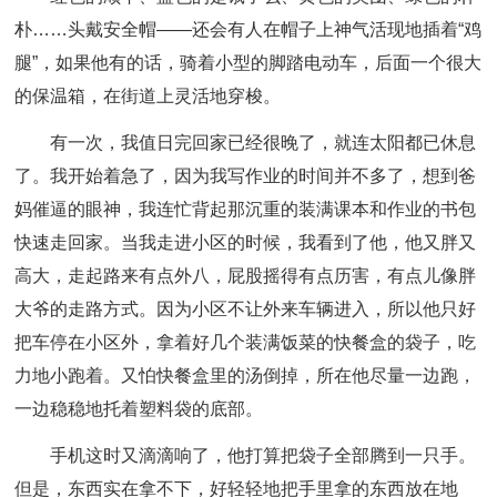
朴……头戴安全帽——还会有人在帽子上神气活现地插着“鸡
腿”，如果他有的话，骑着小型的脚踏电动车，后面一个很大
的保温箱，在街道上灵活地穿梭。
有一次，我值日完回家已经很晚了，就连太阳都已休息
了。我开始着急了，因为我写作业的时间并不多了，想到爸
妈催逼的眼神，我连忙背起那沉重的装满课本和作业的书包
快速走回家。当我走进小区的时候，我看到了他，他又胖又
高大，走起路来有点外八，屁股摇得有点历害，有点儿像胖
大爷的走路方式。因为小区不让外来车辆进入，所以他只好
把车停在小区外，拿着好几个装满饭菜的快餐盒的袋子，吃
力地小跑着。又怕快餐盒里的汤倒掉，所在他尽量一边跑，
一边稳稳地托着塑料袋的底部。
手机这时又滴滴响了，他打算把袋子全部腾到一只手。
但是，东西实在拿不下，好轻轻地把手里拿的东西放在地