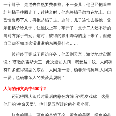
一个胖子，走过去自然要费事些。不一会儿，他已经抱着朱
红的橘子往回走了，过铁道时，他先将橘子散放在地上。自
己慢慢爬下来，再抱起橘子走。这时，儿子连忙去搀他，父
亲把橘子给儿子，让他快上车，车开了，父子二人还不断的
向对方挥手告别。这时，彼得的眼泪哗哗的流下来了，但他
自己却不知道这湿淋淋的东西是什么……
彼得终于完成了巡访任务，他回到天宫，激动地对宙斯
说：“尊敬的宙斯大王，此次巡访人间，我受益非浅。人间确
有许多值得留恋的东西，人间第一情，确非亲情莫属;人间第
一爱，也确非亲人的关爱莫属啊!”
人间的作文高中600字2
还记得国庆阅兵时最后的彩色方阵吗?网友戏称，这是
他们的“生命天团”。他们是五彩缤纷的外卖小哥。
红色的顺丰、蓝色的是饿了么、黄色的美团、绿色的朴