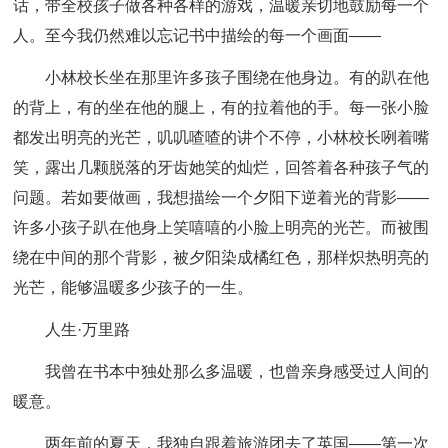
话，带全校孩子做各种各样的游戏，温暖亲切地鼓励每一个
人。至今我仍然难以忘记书中描绘的每一个画面——
小林校长坐在那里许多孩子围绕在他身边。有的趴在他
的背上，有的坐在他的腿上，有的拉着他的手。每一张小脸
都发出明亮的光芒，叽叽喳喳的讲个不停，小林校长咧着嘴
笑，露出几颗脱落的牙齿她笑的灿烂，回答着各种孩子气的
问题。若如要做画，我想描绘一个夕阳下逆着光的背影——
许多小孩子趴在他身上笑嘻嘻的小脸上明亮的光芒。而被围
绕在中间的那个背影，被夕阳染成橘红色，那样炽热明亮的
光芒，能够温暖多少孩子的一生。
人生·万里路
我曾在书本中独处那么多温暖，也曾亲身感受过人间的
暖意。
两年前的夏天，我独自跟着旅游团去了英国——第一次