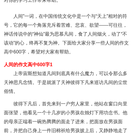
对你的学习工作带来帮助。
人间”一词，在中国传统文化中是一个与“天上”相对的符
号，它的每一个角落充斥着苦难、悲哀、欲望——可往往，
神话传说中的“神仙”最为思慕凡间，食了人间烟火，动了“不
该动”的心，终再不复为神。下面给大家分享一些人间的作文
高中600字，希望对大家有帮助。
人间的作文高中600字1
上帝宙斯想知道凡间到底具有什么魔力，可以令那么多
天神思凡念情。于是就派了天神彼得下凡来巡访凡间的尘世
俗情。
彼得下凡后，首先来到一户穷人家里，他站在窗口向里
面张望，他看见一个十几岁的小男孩在烛灯下用功念书。他
的母亲正端着一碗热腾腾的面走了进来，把面放在男孩面
前，并把自己身上一件旧棉袄给男孩披上后，又静静地走了