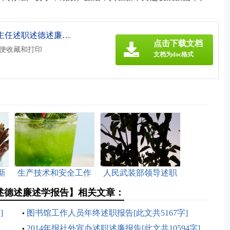
《街道党工委委员、办事处副主任述职述德述廉述学报告[此文共2683字].doc》
点击下载文档
方便收藏和打印
文档为doc格式
新
生产技术和安全工作
人民武装部领导述职
53
述职报告[此文共8960
述廉报告(精选多篇)
述德述廉述学报告】相关文章：
字]
[此文共8590字]
]
图书馆工作人员年终述职报告[此文共5167字]
2014年报社外宣办述职述廉报告[此文共10594字]