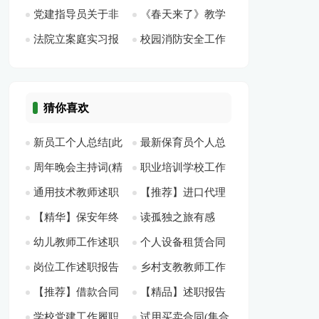
党建指导员关于非
《春天来了》教学
识点[此文共1082字]
总结[此文共7684字]
篇[此文共3687字]
共8385字]
法院立案庭实习报
校园消防安全工作
公党建工作个人总结
反思[此文共1847字]
告 汇总10篇[此文共
总结多篇2020[此文
[此文共1214字]
19691字]
共5460字]
猜你喜欢
新员工个人总结[此
最新保育员个人总
周年晚会主持词(精
职业培训学校工作
文共2583字]
结[此文共13753字]
通用技术教师述职
【推荐】进口代理
选多篇)[此文共6910
总结3篇[此文共5333
【精华】保安年终
读孤独之旅有感
报告[此文共3478字]
合同[此文共22060
字]
字]
幼儿教师工作述职
个人设备租赁合同
总结5篇[此文共8559
（通用4篇）[此文共
字]
岗位工作述职报告
乡村支教教师工作
报告汇编5篇[此文共
(12篇)[此文共18318
字]
2999字]
【推荐】借款合同
【精品】述职报告
集合15篇[此文共
总结[此文共4990字]
7507字]
字]
学校党建工作履职
试用买卖合同(集合
范文汇编十篇[此文
范文10篇[此文共
24405字]