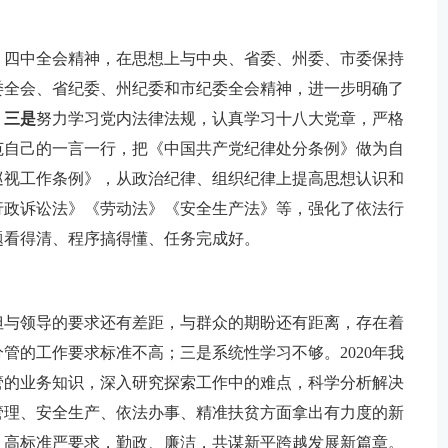
、四中全会精神，在思想上与中央、省委、州委、市委保持
委全会、省纪委、州纪委和市纪委全会精神，进一步明确了
。
三是
努力学习党内法律法规，认真学习十八大党章，严格
范自己的一言一行，把《中国共产党纪律处分条例》做为自
巡视工作条例》，从政治纪律、组织纪律上提高思想认识和
行政诉讼法》《劳动法》《安全生产法》等，强化了依法行
题看得清、程序搞得懂、任务完成好。
但与领导的要求还有差距，与群众的期盼还有距离，存在着
管的工作要求标准不高；三是系统性学习不够。2020年我
管的业务知识，深入研究探索工作中的难点，科学分析解决
管理、安全生产、依法办事、精准扶贫方面拿出有力度的新
，高标准严要求，勤政、廉洁，共谋新平跨越发展新篇章。