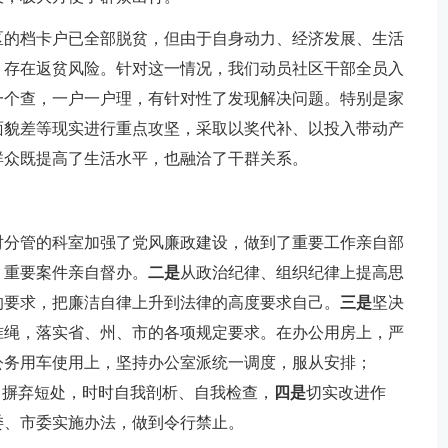
区的档卡户已全部脱贫，但由于自身动力、经济发展、生活
，存在返贫风险。针对这一情况，我们动员社区干部全员入
一个查，一户一户理，有针对性了发现解决问题。特别是家
面貌差等现实进行重点攻坚，采取以奖代补、以投入带动产
群众既提高了生活水平，也融洽了干群关系。
对分管的科室加强了党风廉政建设，做到了重要工作亲自部
、重要案件亲自督办。
二是
从政治纪律、组织纪律上提高思
的要求，把廉洁自律上升到法律的高度要求自己。
三是
坚决
准绳，落实省、州、市的各项规定要求。在办公用房上，严
公务用车使用上，坚持办公室派统一调度，服从安排；
，摒弃短处，时时自我剖析、自我检查，
四是
切实改进作
委、市委实施办法，做到令行禁止。