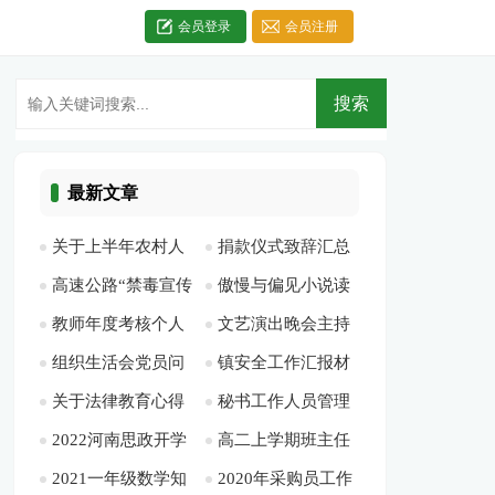
会员登录
会员注册
最新文章
关于上半年农村人
捐款仪式致辞汇总
高速公路“禁毒宣传
傲慢与偏见小说读
居环境环境整治工作
合集[此文共3420字]
教师年度考核个人
文艺演出晚会主持
月”活动总结[此文共
后感[此文共3257字]
总结暨第二季度检查
组织生活会党员问
镇安全工作汇报材
总结德能勤绩多篇
词[此文共7760字]
710字]
情况的通报[此文共
关于法律教育心得
秘书工作人员管理
题清单[此文共1257
料(精选多篇)[此文共
[此文共5708字]
2657字]
2022河南思政开学
高二上学期班主任
体会[此文共4120字]
规定[此文共958字]
字]
6848字]
2021一年级数学知
2020年采购员工作
第一课观后感通用多
工作计划900字[此文