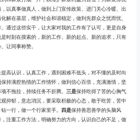
情，以真事做真人，做到上门宣传政策、进门关心冷暖、出
盾化解在基层，维护社会和谐稳定，做到先群众之忧而忧、
作。通过这些实干，让大家对我的工作有了认可，更是自身
也是时刻在摸索的，新的工作、新的起点、新的追求，只有
心、让同事称赞。
上提高认识，认真工作，遇到困难不低头，对不懂的及时向
是
保持满腔热情的工作情怀，做到信心百倍，充满激情，坚
事项不拖拉，持续任务不折腾。
三是
保持吃得了苦的心胸气
悲观抑郁，意志消沉，要采取积极的心态，敢于吃苦，苦中
、钻一行，做一个行家里手。
四是
保持善思善学的头脑风
考，注重工作方法，明确努力的方向，认识自己的不足，做