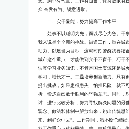
想、胸中有气量、工作有担当，保持放眼有
众 奋发有为、锐意进取。
二、实干显能，努力提高工作水平
处事不以聪明为先，而以尽心为急。干
我来说是个全新的挑战。街道工作，重在城
动力、以建设为目标。这就时刻警醒我要结
城市这个重点，才能做到实干不盲干、巧干
认真学习业务知识，不管是国土资源还是城
学习，增长才干。
二是
培养创新能力。只有
提出挑战，如果患得患失，怕担风险，就不
折，锻炼自己敢于胜利的坚强意志。同时，
讨，进行比较分析，努力寻找解决问题的最
观念、做法和体制中解放出来，跳出传统思
来、到群众中去”。工作期间，我不断总结经
持工作重心下移解民情，关口前移得民心，