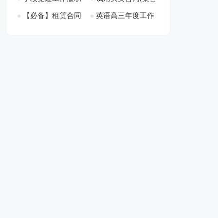
【必备】租赁合同
英语高三年度工作
情况述职报告[此文
15篇)[此文共13446
共25213字]
12939字]
范文集锦八篇[此文
总结[此文共22416
共1095字]
字]
共8368字]
字]