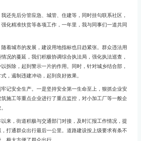
，我还先后分管应急、城管、住建等，同时挂勾联系社区，
，强化精准扶贫等各项工作，一年里，我与同事们一道共同
。随着城市的发展，建设用地指标也日趋紧张。群众违法用
违情况的蔓延，我们积极协调综合执法局，强化执法巡查，
予以拆除，起到警示一片的作用。同时，针对城乡结合部，
方式，遏制违建冲动，起到良好效果。
刻牢记安全生产。一是坚持安全第一生命至上，狠抓企业安
建筑施工等重点企业进行了重点监控，对小加工厂等一般企
故。
年以来，街道积极与交通部门对接，及时汇报工作情况，提
抓，打通群众出行最后一公里。道路建设按上级要求有条不
设，极大方便了群众出行。