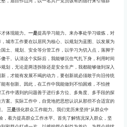
丘壑，眉目作山河，以一名共产党员该有的德行来引领群
事才体现能力。
一是
提高学习能力。来办事处学习锻炼，对
市，城市工作要在以居民为核心、以规划为蓝图、以发展为
合国土、规划、安全等分管工作，以学习为切入点，落脚于
不傻干。认清这个实际后，我能够沉住气扎下身，利用时间
乡规划，无论是两违拆除还是安全生产，我都能够做到深入
创新，才能有发展不竭的动力，要创新就必须敢于向旧传统
可能有创新。因此，在工作中我能做到不怕困难，不怕挫
对工作中遇到的问题善于进行多方位、多角度、多手段的探
佳方案。实际工作中，自觉地把思想认识从那些不合适宜的
维。
三是
强化群众工作能力。我们党历来坚持“从群众中
验，着力提高群众工作水平。首先了解情况深入群众，坚
做到和群众打成一片，以维护群众利益为首位，为群众排忧