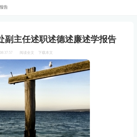
报告
处副主任述职述德述廉述学报告
8:37:57
阅读全文
下载本文