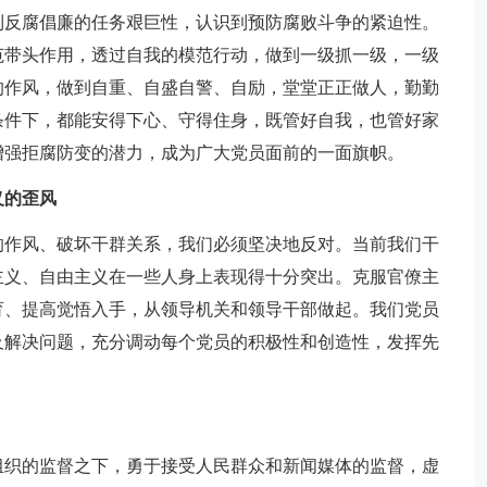
到反腐倡廉的任务艰巨性，认识到预防腐败斗争的紧迫性。
范带头作用，透过自我的模范行动，做到一级抓一级，一级
的作风，做到自重、自盛自警、自励，堂堂正正做人，勤勤
条件下，都能安得下心、守得住身，既管好自我，也管好家
增强拒腐防变的潜力，成为广大党员面前的一面旗帜。
义的歪风
的作风、破坏干群关系，我们必须坚决地反对。当前我们干
主义、自由主义在一些人身上表现得十分突出。克服官僚主
育、提高觉悟入手，从领导机关和领导干部做起。我们党员
及解决问题，充分调动每个党员的积极性和创造性，发挥先
组织的监督之下，勇于接受人民群众和新闻媒体的监督，虚