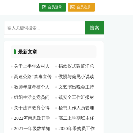
会员登录
会员注册
最新文章
关于上半年农村人
捐款仪式致辞汇总
高速公路“禁毒宣传
傲慢与偏见小说读
居环境环境整治工作
合集[此文共3420字]
教师年度考核个人
文艺演出晚会主持
月”活动总结[此文共
后感[此文共3257字]
总结暨第二季度检查
组织生活会党员问
镇安全工作汇报材
总结德能勤绩多篇
词[此文共7760字]
710字]
情况的通报[此文共
关于法律教育心得
秘书工作人员管理
题清单[此文共1257
料(精选多篇)[此文共
[此文共5708字]
2657字]
2022河南思政开学
高二上学期班主任
体会[此文共4120字]
规定[此文共958字]
字]
6848字]
2021一年级数学知
2020年采购员工作
第一课观后感通用多
工作计划900字[此文