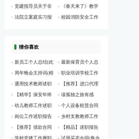
党建指导员关于非
《春天来了》教学
识点[此文共1082字]
总结[此文共7684字]
篇[此文共3687字]
共8385字]
法院立案庭实习报
校园消防安全工作
公党建工作个人总结
反思[此文共1847字]
告 汇总10篇[此文共
总结多篇2020[此文
[此文共1214字]
19691字]
共5460字]
猜你喜欢
新员工个人总结[此
最新保育员个人总
周年晚会主持词(精
职业培训学校工作
文共2583字]
结[此文共13753字]
通用技术教师述职
【推荐】进口代理
选多篇)[此文共6910
总结3篇[此文共5333
【精华】保安年终
读孤独之旅有感
报告[此文共3478字]
合同[此文共22060
字]
字]
幼儿教师工作述职
个人设备租赁合同
总结5篇[此文共8559
（通用4篇）[此文共
字]
岗位工作述职报告
乡村支教教师工作
报告汇编5篇[此文共
(12篇)[此文共18318
字]
2999字]
【推荐】借款合同
【精品】述职报告
集合15篇[此文共
总结[此文共4990字]
7507字]
字]
学校党建工作履职
试用买卖合同(集合
范文汇编十篇[此文
范文10篇[此文共
24405字]