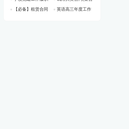
【必备】租赁合同
英语高三年度工作
情况述职报告[此文
15篇)[此文共13446
共25213字]
12939字]
范文集锦八篇[此文
总结[此文共22416
共1095字]
字]
共8368字]
字]