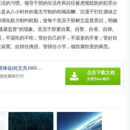
生活的习惯。领导干部的生活作风往往被虎视眈眈的犯罪分
往是从八小时外的毫无节制的吃喝应酬、沉湎于灯红酒绿之
和强化权力制约机制，使每个党员干部树立监督意识，明确
逃避监督”的现象。党员干部要自重、自警、自省、自律。
嘴，不该吃的不吃；管好自己的手，不该拿的不拿；管好自
住寂寞、抗得住诱惑、管得住小节，做防腐拒变的典范。
《观看队伍教育整顿警示片心得体会[此文共1069字].doc》
点击下载文档
方便收藏和打印
文档为doc格式