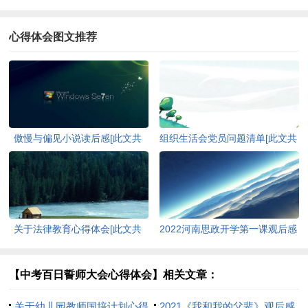
心得体会图文推荐
傲慢与偏见小说读后感[此文共
组织生活会党员问题清单[此文共
3257字]
1257字]
关于法律教育心得体会[此文共
2022河南思政开学第一课观后感
4120字]
通用多篇[此文共3687字]
【中考百日誓师大会心得体会】相关文章：
关于幼儿园教师国培计划心得
2021《我和我的父辈》观后感