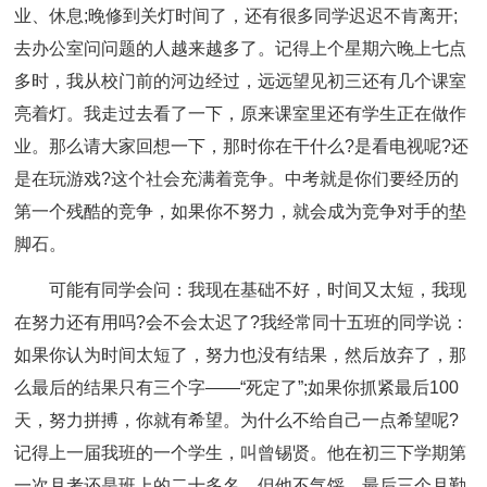
业、休息;晚修到关灯时间了，还有很多同学迟迟不肯离开;
去办公室问问题的人越来越多了。记得上个星期六晚上七点
多时，我从校门前的河边经过，远远望见初三还有几个课室
亮着灯。我走过去看了一下，原来课室里还有学生正在做作
业。那么请大家回想一下，那时你在干什么?是看电视呢?还
是在玩游戏?这个社会充满着竞争。中考就是你们要经历的
第一个残酷的竞争，如果你不努力，就会成为竞争对手的垫
脚石。
可能有同学会问：我现在基础不好，时间又太短，我现
在努力还有用吗?会不会太迟了?我经常同十五班的同学说：
如果你认为时间太短了，努力也没有结果，然后放弃了，那
么最后的结果只有三个字——“死定了”;如果你抓紧最后100
天，努力拼搏，你就有希望。为什么不给自己一点希望呢?
记得上一届我班的一个学生，叫曾锡贤。他在初三下学期第
一次月考还是班上的二十多名，但他不气馁，最后三个月勤