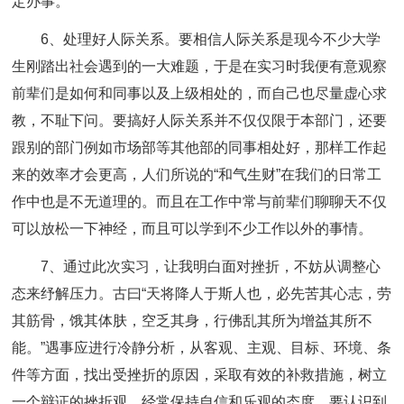
定办事。
6、处理好人际关系。要相信人际关系是现今不少大学
生刚踏出社会遇到的一大难题，于是在实习时我便有意观察
前辈们是如何和同事以及上级相处的，而自己也尽量虚心求
教，不耻下问。要搞好人际关系并不仅仅限于本部门，还要
跟别的部门例如市场部等其他部的同事相处好，那样工作起
来的效率才会更高，人们所说的“和气生财”在我们的日常工
作中也是不无道理的。而且在工作中常与前辈们聊聊天不仅
可以放松一下神经，而且可以学到不少工作以外的事情。
7、通过此次实习，让我明白面对挫折，不妨从调整心
态来纾解压力。古曰“天将降人于斯人也，必先苦其心志，劳
其筋骨，饿其体肤，空乏其身，行佛乱其所为增益其所不
能。”遇事应进行冷静分析，从客观、主观、目标、环境、条
件等方面，找出受挫折的原因，采取有效的补救措施，树立
一个辩证的挫折观，经常保持自信和乐观的态度，要认识到