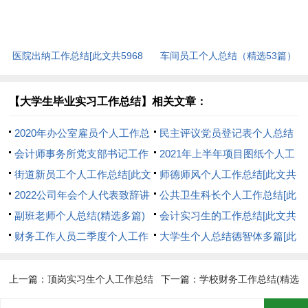
医院出纳工作总结[此文共5968
车间员工个人总结（精选53篇）
字]
[此文共55893字]
【大学生毕业实习工作总结】相关文章：
2020年办公室雇员个人工作总
民主评议党员登记表个人总结
结[此文共763字]
会计师事务所党支部书记工作
精品[此文共5349字]
2021年上半年项目图纸个人工
总结[此文共1316字]
街道新员工个人工作总结[此文
作总结[此文共588字]
师德师风个人工作总结[此文共
共484字]
2022公司年会个人代表致辞讲
512字]
公共卫生科长个人工作总结[此
话总结新版多篇[此文共3081字]
副班老师个人总结(精选多篇)
文共1366字]
会计实习生的工作总结[此文共
[此文共7814字]
财务工作人员二季度个人工作
7479字]
大学生个人总结德智体多篇[此
总结[此文共1224字]
文共2425字]
上一篇：
顶岗实习生个人工作总结
下一篇：
学校财务工作总结(精选
多篇[此文共10593字]
多篇)[此文共6478字]