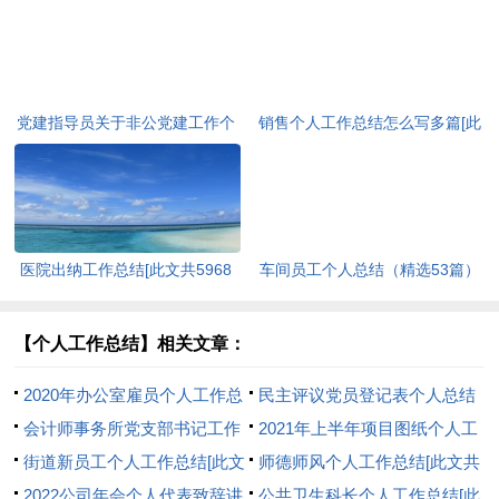
党建指导员关于非公党建工作个
销售个人工作总结怎么写多篇[此
人总结[此文共1214字]
文共9046字]
医院出纳工作总结[此文共5968
车间员工个人总结（精选53篇）
字]
[此文共55893字]
【个人工作总结】相关文章：
2020年办公室雇员个人工作总
民主评议党员登记表个人总结
结[此文共763字]
会计师事务所党支部书记工作
精品[此文共5349字]
2021年上半年项目图纸个人工
总结[此文共1316字]
街道新员工个人工作总结[此文
作总结[此文共588字]
师德师风个人工作总结[此文共
共484字]
2022公司年会个人代表致辞讲
512字]
公共卫生科长个人工作总结[此