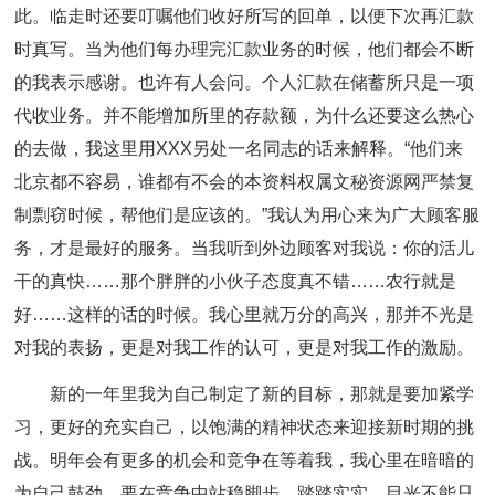
此。临走时还要叮嘱他们收好所写的回单，以便下次再汇款
时真写。当为他们每办理完汇款业务的时候，他们都会不断
的我表示感谢。也许有人会问。个人汇款在储蓄所只是一项
代收业务。并不能增加所里的存款额，为什么还要这么热心
的去做，我这里用XXX另处一名同志的话来解释。“他们来
北京都不容易，谁都有不会的本资料权属文秘资源网严禁复
制剽窃时候，帮他们是应该的。”我认为用心来为广大顾客服
务，才是最好的服务。当我听到外边顾客对我说：你的活儿
干的真快……那个胖胖的小伙子态度真不错……农行就是
好……这样的话的时候。我心里就万分的高兴，那并不光是
对我的表扬，更是对我工作的认可，更是对我工作的激励。
新的一年里我为自己制定了新的目标，那就是要加紧学
习，更好的充实自己，以饱满的精神状态来迎接新时期的挑
战。明年会有更多的机会和竞争在等着我，我心里在暗暗的
为自己鼓劲。要在竞争中站稳脚步。踏踏实实，目光不能只