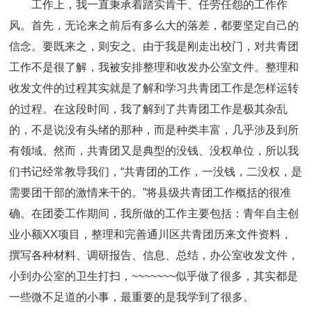
工作上，我一直秉承着踏实肯干、任劳任怨的工作作
风。首先，无论来之前后有多么大的落差，都要坚定自己的
信念。要既来之，则安之。由于我是刚走出校门，对共青团
工作不是很了解，我被安排整理和收发办公室文件。整理和
收发文件的过程其实就是了解和学习共青团工作是怎样运转
的过程。在这段时间，我了解到了共青团工作是极其杂乱
的，不是说没有头绪的那种，而是种类丰富，几乎涉及到所
有领域。然而，共青团又是典型的没钱、没权单位，所以我
们书记经常教导我们，“共青团的工作，一没钱，二没权，是
需要团干部的激情来干的。”将县级共青团工作概括的很准
确。在团委工作期间，我所做的工作主要包括：青年自主创
业小额XX项目，整理和完善通川区共青团历来文件资料，
撰写各种材料、调研报告、信息、总结，办公室收发文件，
小到办公室的卫生打扫，~~~~~~~似乎做了很多，其实都是
一些微不足道的小事，最重要的是我学到了很多。