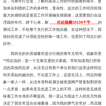
众，与青年打交道，了解到基层工作的中的困难和艰辛。更
加体会到团的工作的多样性，复杂性。这次的工作经历给我
最大的感悟就是基层工作开展确实很困难，这需要我们在这
浮躁的年代，静下心来，耐
……此处隐藏10134个字……
的
测试工作，不给整个支行的工作拖后腿。在这种想法下，我
很好的完成了分理处交给的每一项工作。也受到了同志们的
好评。
我所在的长营储蓄所是分行级的青年文明号。就象所里
**同志说的：是一个互敬互爱的大家庭。常听知道我们所情
况的其他同志讲，从没见过有那个单位有我们这里这样同志
间关系如此融洽的。不论是工作上，还是生活上，同志间都
象一家人一样，从没本资料权属文秘资源网严禁复制剽窃有
一点矛盾，如果有意见也是工作上的不同，这样的意见就意
味着工作水准的不断提高。我一直认为我这个人的先天性格
决定了我非常适合在储蓄做，因为我的脾气非常好，而且随