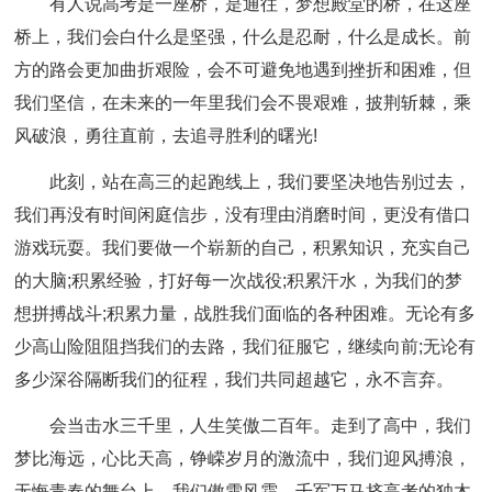
有人说高考是一座桥，是通往，梦想殿堂的桥，在这座
桥上，我们会白什么是坚强，什么是忍耐，什么是成长。前
方的路会更加曲折艰险，会不可避免地遇到挫折和困难，但
我们坚信，在未来的一年里我们会不畏艰难，披荆斩棘，乘
风破浪，勇往直前，去追寻胜利的曙光!
此刻，站在高三的起跑线上，我们要坚决地告别过去，
我们再没有时间闲庭信步，没有理由消磨时间，更没有借口
游戏玩耍。我们要做一个崭新的自己，积累知识，充实自己
的大脑;积累经验，打好每一次战役;积累汗水，为我们的梦
想拼搏战斗;积累力量，战胜我们面临的各种困难。无论有多
少高山险阻阻挡我们的去路，我们征服它，继续向前;无论有
多少深谷隔断我们的征程，我们共同超越它，永不言弃。
会当击水三千里，人生笑傲二百年。走到了高中，我们
梦比海远，心比天高，铮嵘岁月的激流中，我们迎风搏浪，
无悔青春的舞台上，我们傲雪风霜，千军万马挤高考的独木