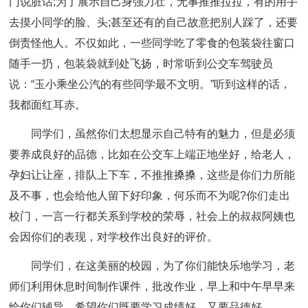
门说脏话;为了展示自己身强力壮，无事推推拉拉，有的用手
去摸小同学的脸、头;甚至还有的自己故意把别人踩了，还要
倒责怪他人。不仅如此，一些同学吃了零食的包装袋往窗口
随手一扔，包装袋就到处飞扬，时常听到公交车驾驶员
说：“玉小乘坐公汽的有些同学最不文明。”听到这样的话，
我都面红耳赤。
同学们，虽然你们太想显示自己特有的魅力，但是必须
要养成良好的品德，比如在公交车上端正地坐好，给老人，
孕妇让让座，排队上下车，不推推搡搡，这些是你们力所能
及不事，也会给他人留下好印象，何乐而不为呢?你们走出
校门，一言一行都关系到学校的荣辱，社会上的叔叔阿姨也
会因你们的表现，对学校作出良好的评价。
同学们，在这美丽的校园，为了你们能快乐地学习，老
师们利用休息时间制作课件，批改作业，早上和中午早早来
给你们辅导，希望你们既要学习成绩好，又要品德好。