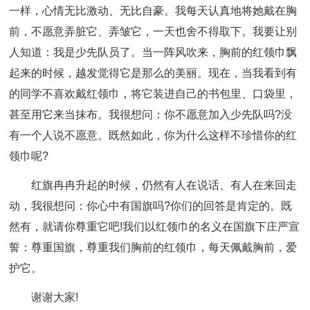
一样，心情无比激动、无比自豪。我每天认真地将她戴在胸
前，不愿意弄脏它、弄皱它，一天也舍不得取下。我要让别
人知道：我是少先队员了。当一阵风吹来，胸前的红领巾飘
起来的时候，越发觉得它是那么的美丽。现在，当我看到有
的同学不喜欢戴红领巾，将它装进自己的书包里、口袋里，
甚至用它来当抹布。我很想问：你不愿意加入少先队吗?没
有一个人说不愿意。既然如此，你为什么这样不珍惜你的红
领巾呢?
红旗冉冉升起的时候，仍然有人在说话、有人在来回走
动，我很想问：你心中有国旗吗?你们的回答是肯定的。既
然有，就请你尊重它吧!我们以红领巾的名义在国旗下庄严宣
誓：尊重国旗，尊重我们胸前的红领巾，每天佩戴胸前，爱
护它。
谢谢大家!