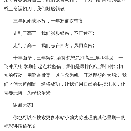
桥上命运如刀，我们毅然领教!
三年风雨志不改，十年寒窗衣带宽。
走到了高三，我们脚步铿锵，不再迷茫;
走到了高三，我们志在四方，风雨直闯;
十年面壁，三年铸剑;坚持梦想亮剑高三;厚积薄发，一
飞冲天!新学期新起点我坚信，我们是最棒的!让我们付出切
实的行动，用勤奋做桨，以信念为帆，开动理想的大船;让我
们坚信天道酬勤，终将成功，让我们用自己的拼搏汗水，让
青春无悔，为母校争光!
谢谢大家!
你也可以在搜索更多本站小编为你整理的其他星期一的
精彩讲话稿范文。