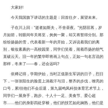
大家好!
今天我国旗下讲话的主题是：回首往夕，展望未来。
子在川上回：“逝者如斯夫，不舍昼夜。”光阴荏苒，岁
月如箭，转眼间年关将至，匆匆一聚，却又将暂得分别。那
纷纷扬扬的雪，代表着新一年的开始，又诉说着我们的离
别，银妆素裹的一高校园里，同学们笑着，闹着昂扬的朝气
直破云天。旧一年的繁华即将画上句点，正如一句名言说的
那样，冬来了——春，还会远吗?
依稀记得，学期伊始，当时正值新生军训的日子，烈日
下，一张张阳生的脸蛋上淌着汗与泪，整齐的步伐，嘹亮的
口号，累!但他们不会后退，第九届鸣凤科技体育艺术节上，
同学们一展身手，跑步、十人十一足、美食节、爱心超
市……他们的身影四处穿梭，他们的技艺如此娴熟，他们是