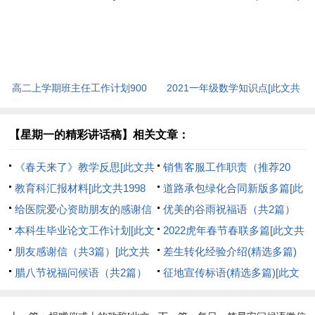
3420字]
[此文共6848字]
高二上学期班主任工作计划900
2021一年级数学知识点[此文共
字[此文共8385字]
1082字]
【星期一的精彩讲话稿】相关文章：
《春天来了》教学反思[此文共
销售客服工作职责（推荐20
1847字]
教育科汇报材料[此文共1998
篇）[此文共6490字]
道路承包绿化合同新版多篇[此
字]
给医院爱心资助朋友的感谢信
文共5212字]
优美的谷雨祝福语（共2篇）
[此文共1981字]
本科生毕业论文工作计划[此文
[此文共4292字]
2022虎年春节春联多篇[此文共
共2672字]
朋友感谢信（共3篇）[此文共
1781字]
差生转化经验介绍(精选多篇)
1737字]
腊八节祝福问候语（共2篇）
[此文共7960字]
征地宣传标语(精选多篇)[此文
[此文共3944字]
共2361字]