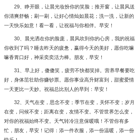
29、睁开眼，让晨光妆扮你的笑脸；推开窗，让晨风送
你清爽舒畅；刷一刷，让好心情灿如晨花；洗一洗，让新的
一天快乐如意！看一看，让祝福与你相伴。早安！
30、晨光洒在你的脸庞，晨风吹到你的心房，我的祝福
你收到了吗？睡去昨天的疲惫，赢得今天的美好，愿你吃嘛
嘛香胃口好，神采奕奕活力棒。朋友，早安！
31、早上好，傻傻笑，疲劳不快都笑掉。营养早餐要吃
好，身体茁壮助你赚钞票。愿你事业高升财富到，甜蜜爱情
一天更比一天妙。祝福总比别人的早到：早安！
32、天气在变，思念不变；季节在变，关怀不变；岁月
在变，问候不变；距离在变，友情不变。不管世界怎么变，
对你的祝福始终不变。天气转冷注意保暖哦！不管你有多
忙，朋友，早安！记得：添一件衣服，添一份温暖，添一份
快乐！