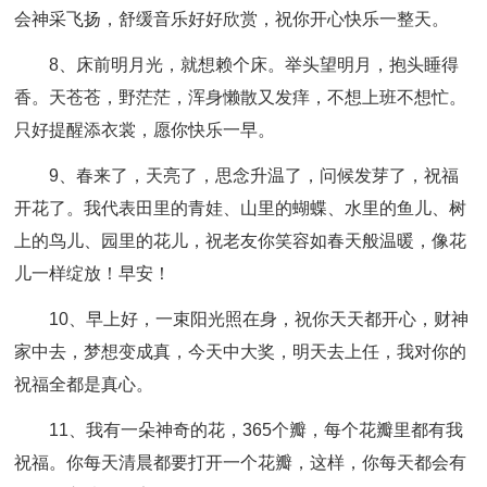
会神采飞扬，舒缓音乐好好欣赏，祝你开心快乐一整天。
8、床前明月光，就想赖个床。举头望明月，抱头睡得
香。天苍苍，野茫茫，浑身懒散又发痒，不想上班不想忙。
只好提醒添衣裳，愿你快乐一早。
9、春来了，天亮了，思念升温了，问候发芽了，祝福
开花了。我代表田里的青娃、山里的蝴蝶、水里的鱼儿、树
上的鸟儿、园里的花儿，祝老友你笑容如春天般温暖，像花
儿一样绽放！早安！
10、早上好，一束阳光照在身，祝你天天都开心，财神
家中去，梦想变成真，今天中大奖，明天去上任，我对你的
祝福全都是真心。
11、我有一朵神奇的花，365个瓣，每个花瓣里都有我
祝福。你每天清晨都要打开一个花瓣，这样，你每天都会有