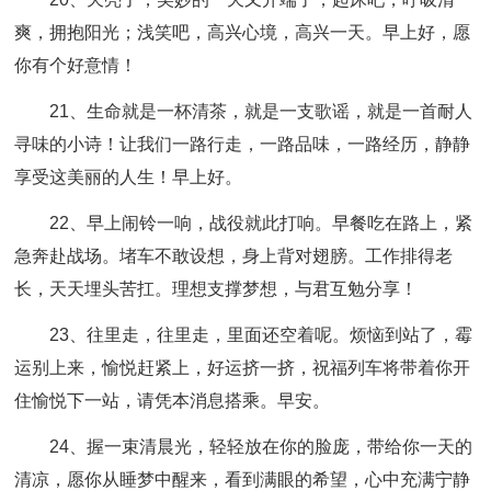
爽，拥抱阳光；浅笑吧，高兴心境，高兴一天。早上好，愿
你有个好意情！
21、生命就是一杯清茶，就是一支歌谣，就是一首耐人
寻味的小诗！让我们一路行走，一路品味，一路经历，静静
享受这美丽的人生！早上好。
22、早上闹铃一响，战役就此打响。早餐吃在路上，紧
急奔赴战场。堵车不敢设想，身上背对翅膀。工作排得老
长，天天埋头苦扛。理想支撑梦想，与君互勉分享！
23、往里走，往里走，里面还空着呢。烦恼到站了，霉
运别上来，愉悦赶紧上，好运挤一挤，祝福列车将带着你开
住愉悦下一站，请凭本消息搭乘。早安。
24、握一束清晨光，轻轻放在你的脸庞，带给你一天的
清凉，愿你从睡梦中醒来，看到满眼的希望，心中充满宁静