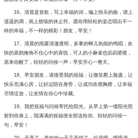
16、清晨是首歌，写上幸福的词，编上快乐的曲，谱上
逍遥的调，画上烦恼的休止符。愿你用轻松的姿态唱出不一
样的幸福，不一样的精彩！朋友，早安！
17、清晨的雨露清澈透明，多事的蝉儿热闹的鸣唱，欢
快的喜鹊掩饰不住心中的喜悦，可人的小麻雀也叽叽喳喳，
原来你醒了，轻轻的问候一声：早安开心一整天。
18、早安朋友，请接受我的祝福：让微笑爬上脸庞，让
快乐充满心房，让好运陪在身旁，让成功依偎胸膛，让幸福
尽情绽放，让友情在你心中珍藏。
19、我把祝福与问候寄托给阳光。从早上第一缕阳光照
射到你身上，我满满的祝福便全部送给你。轻轻的问候一
句，早安！
20、天亮了，美妙的一天又开端了，起床吧，呼吸清