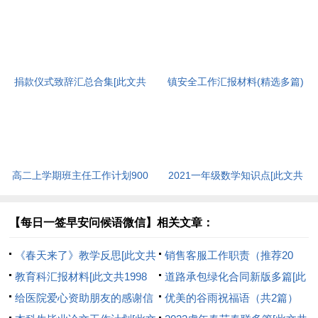
捐款仪式致辞汇总合集[此文共
镇安全工作汇报材料(精选多篇)
3420字]
[此文共6848字]
高二上学期班主任工作计划900
2021一年级数学知识点[此文共
字[此文共8385字]
1082字]
【每日一签早安问候语微信】相关文章：
《春天来了》教学反思[此文共
销售客服工作职责（推荐20
1847字]
教育科汇报材料[此文共1998
篇）[此文共6490字]
道路承包绿化合同新版多篇[此
字]
给医院爱心资助朋友的感谢信
文共5212字]
优美的谷雨祝福语（共2篇）