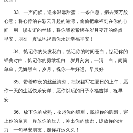
33、一声问候，送来温馨甜蜜；一条信息，捎去我万般
心意；将心停泊在彩云升起的港湾，偷偷把幸福刻在你的心
间；用一缕友谊的丝线，将你我紧紧绑在岁月变迁的终点！
早安，朋友，真诚地祝愿你永远幸福平安！
34、惦记你的头发花白，惦记你的时间苍白，惦记你的
经典对白，惦记你的勇敢坦白，岁月匆匆，一清二白，简简
单单，无悔黑白，岁月，祝你一生好运。早晨好！
35、带着昨夜的丝丝清凉，把祝福写在夏日的上午，愿
你一天的生活快乐安详，愿你以后的日子幸福吉祥，祝早
安！
36、放下你的成熟，收起你的稳重，脱掉你的圆滑，穿
上你的童真，释放你的压力，冲出你的焦虑，绽放你的活
力！一句早安朋友，愿你好运久久！