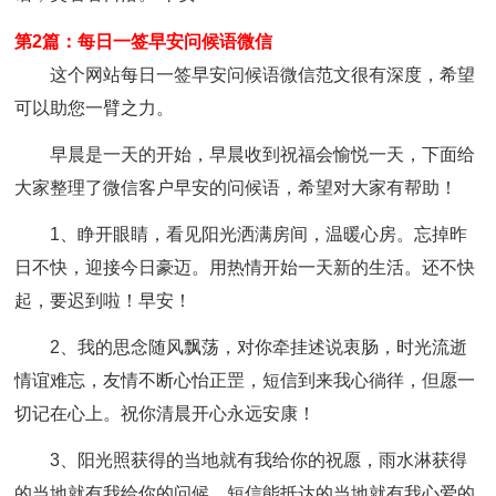
第2篇：每日一签早安问候语微信
这个网站每日一签早安问候语微信范文很有深度，希望
可以助您一臂之力。
早晨是一天的开始，早晨收到祝福会愉悦一天，下面给
大家整理了微信客户早安的问候语，希望对大家有帮助！
1、睁开眼睛，看见阳光洒满房间，温暖心房。忘掉昨
日不快，迎接今日豪迈。用热情开始一天新的生活。还不快
起，要迟到啦！早安！
2、我的思念随风飘荡，对你牵挂述说衷肠，时光流逝
情谊难忘，友情不断心怡正罡，短信到来我心徜徉，但愿一
切记在心上。祝你清晨开心永远安康！
3、阳光照获得的当地就有我给你的祝愿，雨水淋获得
的当地就有我给你的问候，短信能抵达的当地就有我心爱的