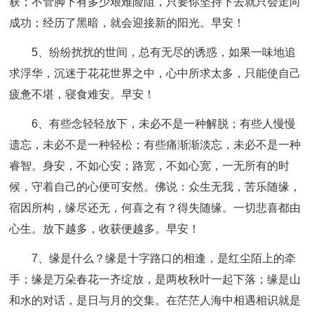
获；不管脚下有多少艰难险阻，只要你坚持下去就只会走向
成功；经历了黑暗，就会迎接新的阳光。早安！
5、纷纷扰扰的世间，总有无尽的诱惑，如果一味地追
求浮华，沉迷于花花世界之中，心中所求太多，只能使自己
疲惫不堪，寝食难安。早安！
6、有些念轻轻放下，未必不是一种解脱；有些人慢慢
遗忘，未必不是一种轻松；有些痛渐渐淡忘，未必不是一种
睿智。身安，不如心安；路宽，不如心宽，一无所有的时
候，守着自己的心便可安然。佛说：众生无我，苦乐随缘，
宿因所构，缘尽还无，何喜之有？得失随缘。一切悲喜都由
心生。放下越多，收获便越多。早安！
7、缘是什么？缘是十字路口的相逢，是红尘陌上的牵
手；缘是万朵春花一齐绽放，是两枚秋叶一起下落；缘是山
和水的对话，是日与月的交集。在茫茫人海中相遇相识就是