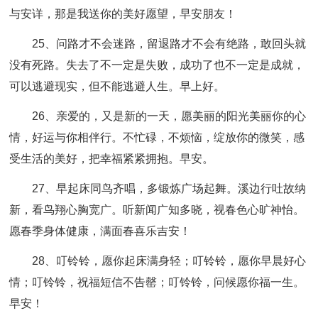
与安详，那是我送你的美好愿望，早安朋友！
25、问路才不会迷路，留退路才不会有绝路，敢回头就
没有死路。失去了不一定是失败，成功了也不一定是成就，
可以逃避现实，但不能逃避人生。早上好。
26、亲爱的，又是新的一天，愿美丽的阳光美丽你的心
情，好运与你相伴行。不忙碌，不烦恼，绽放你的微笑，感
受生活的美好，把幸福紧紧拥抱。早安。
27、早起床同鸟齐唱，多锻炼广场起舞。溪边行吐故纳
新，看鸟翔心胸宽广。听新闻广知多晓，视春色心旷神怡。
愿春季身体健康，满面春喜乐吉安！
28、叮铃铃，愿你起床满身轻；叮铃铃，愿你早晨好心
情；叮铃铃，祝福短信不告罄；叮铃铃，问候愿你福一生。
早安！