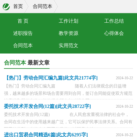
首页
合同范本
首 页
工作计划
工作总结
述职报告
教学资源
心得体会
合同范本
实用范文
合同范本
最新文章
【热门】劳动合同汇编九篇[此文共21774字]
2024-10-22
【热门】劳动合同汇编九篇 随着人们法律观念的日益增
强，越来越多的场景和场合需要用到合同，签订合同能促使双方规范
地承诺和履行合作。相信很多朋友都对拟合同...
委托技术开发合同(12篇)[此文共28722字]
2024-10-22
委托技术开发合同(12篇) 在人民愈发重视法律的社会中，
合同在生活中的使用越来越广泛，它可以保护民事法律关系。合同有
不同的类型，当然也有不同的目的，以下是小编...
进出口贸易合同精选6篇[此文共6295字]
2024-10-22