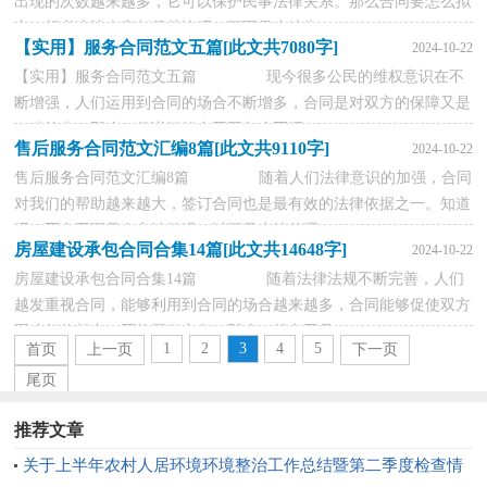
出现的次数越来越多，它可以保护民事法律关系。那么合同要怎么拟
定？想必这让大家都很苦恼吧，下面是小编为...
【实用】服务合同范文五篇[此文共7080字]
2024-10-22
【实用】服务合同范文五篇 现今很多公民的维权意识在不
断增强，人们运用到合同的场合不断增多，合同是对双方的保障又是
一种约束。那么一份详细的合同要怎么写呢...
售后服务合同范文汇编8篇[此文共9110字]
2024-10-22
售后服务合同范文汇编8篇 随着人们法律意识的加强，合同
对我们的帮助越来越大，签订合同也是最有效的法律依据之一。知道
吗，写合同可是有方法的哦，以下是小编整理...
房屋建设承包合同合集14篇[此文共14648字]
2024-10-22
房屋建设承包合同合集14篇 随着法律法规不断完善，人们
越发重视合同，能够利用到合同的场合越来越多，合同能够促使双方
正确行使权力，严格履行义务。那么一般合同是...
1
2
3
4
5
首页
上一页
下一页
尾页
推荐文章
关于上半年农村人居环境环境整治工作总结暨第二季度检查情