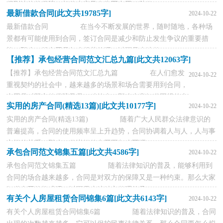
得到法律的保障。相信大家又在为写合同犯愁了...
最新借款合同[此文共19785字]
2024-10-22
最新借款合同 在当今不断发展的世界，随时随地，各种场
景都有可能使用到合同，签订合同是减少和防止发生争议的重要措
施。那么一般合同是怎么起草的呢？以下是小编整...
【推荐】承包经营合同范文汇总九篇[此文共12063字]
【推荐】承包经营合同范文汇总九篇 在人们愈发
2024-10-22
重视契约的社会中，越来越多的场景和场合需要用到合同，
合同是对双方的保障又是一种约束。那么大家知道正规的合
实用的房产合同(精选13篇)[此文共10177字]
2024-10-22
同...
实用的房产合同(精选13篇) 随着广大人民群众法律意识的
普遍提高，合同的使用频率呈上升趋势，合同协调着人与人，人与事
之间的关系。那么一份详细的合同要怎么写呢...
承包合同范文锦集五篇[此文共4586字]
2024-10-22
承包合同范文锦集五篇 随着法律知识的普及，能够利用到
合同的场合越来越多，合同是对双方的保障又是一种约束。那么大家
知道合同的格式吗？以下是小编精心整理的承...
有关个人房屋租赁合同锦集6篇[此文共6143字]
2024-10-22
有关个人房屋租赁合同锦集6篇 随着法律知识的普及，合同