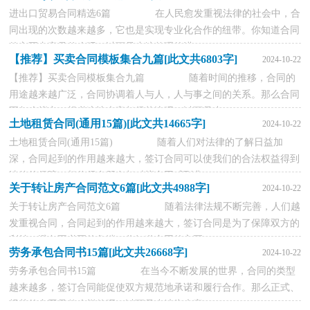
进出口贸易合同精选6篇 在人民愈发重视法律的社会中，合
同出现的次数越来越多，它也是实现专业化合作的纽带。你知道合同
的主要内容是什么吗？以下是小编整理的进...
【推荐】买卖合同模板集合九篇[此文共6803字]
2024-10-22
【推荐】买卖合同模板集合九篇 随着时间的推移，合同的
用途越来越广泛，合同协调着人与人，人与事之间的关系。那么合同
要怎么拟定？想必这让大家都很苦恼吧，以下是小...
土地租赁合同(通用15篇)[此文共14665字]
2024-10-22
土地租赁合同(通用15篇) 随着人们对法律的了解日益加
深，合同起到的作用越来越大，签订合同可以使我们的合法权益得到
法律的保障。相信很多朋友都对拟合同感到非...
关于转让房产合同范文6篇[此文共4988字]
2024-10-22
关于转让房产合同范文6篇 随着法律法规不断完善，人们越
发重视合同，合同起到的作用越来越大，签订合同是为了保障双方的
利益，避免不必要的争端。你知道合同的主要...
劳务承包合同书15篇[此文共26668字]
2024-10-22
劳务承包合同书15篇 在当今不断发展的世界，合同的类型
越来越多，签订合同能促使双方规范地承诺和履行合作。那么正式、
规范的合同是什么样的呢？以下是小编为大家...