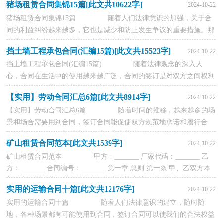
猪场租赁合同集锦15篇[此文共10622字]
2024-10-22
猪场租赁合同集锦15篇 随着人们法律意识的加强，关于合
同的利益纠纷越来越多，它也是减少和防止发生争议的重要措施。那
么我们拟定合同的时候需要注意什么问题呢...
挡土墙工程承包合同(汇编15篇)[此文共15523字]
2024-10-22
挡土墙工程承包合同(汇编15篇) 随着法律观念的深入人
心，合同在生活中的使用越来越广泛，合同的签订是对双方之间权利
义务的最好规范。拟定合同的注意事项有许多...
【实用】劳动合同汇总6篇[此文共8914字]
2024-10-22
【实用】劳动合同汇总6篇 随着时间的推移，越来越多的场
景和场合需要用到合同，签订合同能促使双方规范地承诺和履行合
作。相信很多朋友都对拟合同感到非常苦恼...
矿山租赁合同范本[此文共1539字]
2024-10-22
矿山租赁合同范本 甲方：_______ 厂家代码：_______ 乙
方：_______ 合同编号：_______ 第一章 总则 第一条 甲、乙双方本
着互惠互利、共同发展的原则，经充分协商达...
实用的运输合同十篇[此文共12176字]
2024-10-22
实用的运输合同十篇 随着人们法律意识的建立，随时随
地，各种场景都有可能使用到合同，签订合同可以使我们的合法权益