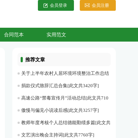
会员登录
会员注册
合同范本
实用范文
推荐文章
关于上半年农村人居环境环境整治工作总结
暨第二季度检查情况的通报[此文共2657字]
捐款仪式致辞汇总合集[此文共3420字]
高速公路“禁毒宣传月”活动总结[此文共710
字]
傲慢与偏见小说读后感[此文共3257字]
教师年度考核个人总结德能勤绩多篇[此文共
5708字]
文艺演出晚会主持词[此文共7760字]