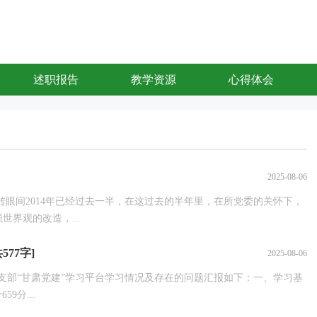
述职报告
教学资源
心得体会
2025-08-06
转眼间2014年已经过去一半，在这过去的半年里，在所党委的关怀下，
界观的改造，...
77字]
2025-08-06
支部“甘肃党建”学习平台学习情况及存在的问题汇报如下：一、学习基
9分...