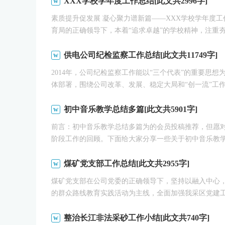
XXX学校学年度工作总结[此文共2996字]
素质提升促发展 凝心聚力谱新篇——XXX学校学年度工
育局的正确领导下，本着“追求卓越”的学校精神，注重夯实
供电公司纪检监察工作总结[此文共11749字]
2014年，公司纪检监察工作能以“三个代表”的重要思
体部署，围绕公司改革、发展、稳定大局和“创一流”工作，
初中音乐教学总结多篇[此文共5901字]
前言：初中音乐教学总结多篇为的会员投稿推荐，但愿
阶段工作的回顾。下面给大家分享一些关于初中音乐教学总
煤矿党支部工作总结[此文共2955字]
煤矿党支部在公司党委的正确领导下，坚持以融入中心
的群众路线教育实践活动为主线，全面加强我采区党建工作
整治长江非法采砂工作小结[此文共740字]