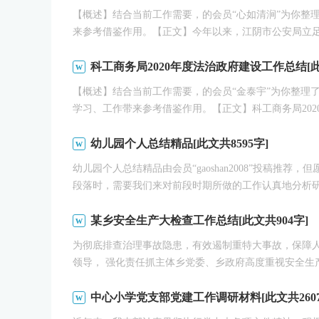
【概述】结合当前工作需要，的会员“心如清涧”为你整
来参考借鉴作用。【正文】今年以来，江阴市公安局立足生
科工商务局2020年度法治政府建设工作总结[此文
【概述】结合当前工作需要，的会员“金泰宇”为你整理了
学习、工作带来参考借鉴作用。【正文】科工商务局2020年
幼儿园个人总结精品[此文共8595字]
幼儿园个人总结精品由会员“gaoshan2008”投稿
段落时，需要我们来对前段时期所做的工作认真地分析研.
某乡安全生产大检查工作总结[此文共904字]
为彻底排查治理事故隐患，有效遏制重特大事故，保障
领导， 强化责任抓主体乡党委、乡政府高度重视安全生产工
中心小学党支部党建工作调研材料[此文共2607