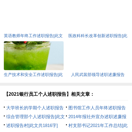
英语教师年终工作述职报告[此文
医政科科长改革创新述职报告[此
共5853字]
文共1653字]
生产技术和安全工作述职报告[此
人民武装部领导述职述廉报告
文共8960字]
(精选多篇)[此文共8590字]
【2021银行员工个人述职报告】相关文章：
大学班长的学期个人述职报告
图书馆工作人员年终述职报告
[此文共6254字]
综合管理部个人述职报告[此文
[此文共5167字]
2014年报社外宣办述职述廉报
共1449字]
述职报告村[此文共1816字]
告[此文共10594字]
村支部书记2021年工作总结[此