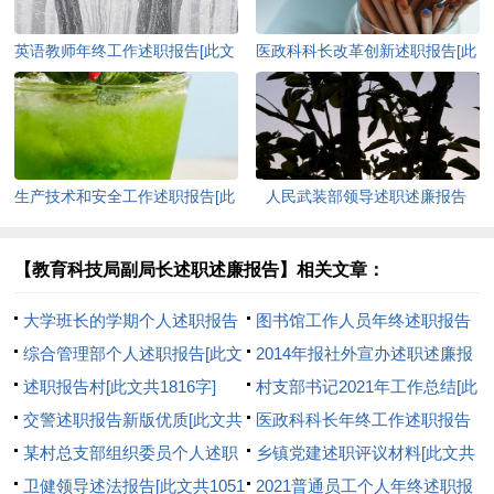
英语教师年终工作述职报告[此文
医政科科长改革创新述职报告[此
共5853字]
文共1653字]
生产技术和安全工作述职报告[此
人民武装部领导述职述廉报告
文共8960字]
(精选多篇)[此文共8590字]
【教育科技局副局长述职述廉报告】相关文章：
大学班长的学期个人述职报告
图书馆工作人员年终述职报告
[此文共6254字]
综合管理部个人述职报告[此文
[此文共5167字]
2014年报社外宣办述职述廉报
共1449字]
述职报告村[此文共1816字]
告[此文共10594字]
村支部书记2021年工作总结[此
交警述职报告新版优质[此文共
文共2384字]
医政科科长年终工作述职报告
9713字]
某村总支部组织委员个人述职
[此文共11549字]
乡镇党建述职评议材料[此文共
报告[此文共903字]
卫健领导述法报告[此文共1051
1030字]
2021普通员工个人年终述职报