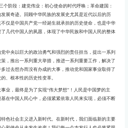
分为三个阶段：建党伟业：初心使命的时代呼唤；革命建国：
的发展奇迹。回顾中华民族的发展史尤其是近代以后的历
这不仅是中国共产党一经诞生就承担的历史使命，也是中华
聚了几代中国人的夙愿，体现了中华民族和中国人民的整体
的党中央以巨大的政治勇气和强烈的责任担当，提出一系列
政策，推出一系列重大举措，推进一系列重要工作，解决了
许多过去想办而没有办成的大事，推动党和国家事业取得了
次的、根本性的历史性变革。
事业，最终是为了实现“伟大梦想”！人民是中国梦的主
根基在中国人民心中，必须紧紧依靠人民来实现，必须不断
国特色社会主义进入新时代。在新时代，我们面临新的主要
初心和使命从未发生改变！我们每一个农发行人也必将紧跟