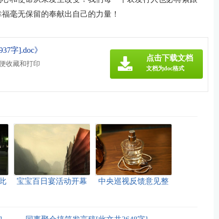
幸福毫无保留的奉献出自己的力量！
字].doc》
点击下载文档
方便收藏和打印
文档为doc格式
此
宝宝百日宴活动开幕
中央巡视反馈意见整
主持词[此文共3950字]
改落实专题民主生活
会领导班子对照检查
材料[此文共3014字]