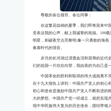
尊敬的各位领导、各位同事：
在这繁花似锦的夏季，我们即将迎来中国
党表达我的心声，献上我诚挚的祝福。100载
明星，刺破夜空点亮黎明;像一只勇敢的海燕
奏着时代的强音。
岁月的长河淌过浸透血泪和屈辱的近代史
们的祖国一片欣欣向荣，我由衷的为自己是
中国革命的胜利和取得的伟大成就离不
在十九大报告上讲到：中国共产党人的初心
初心和使命是激励中国共产党人不断前进的
大的梦想。中国共产党一经成立，就把实现
现中华民族伟大复兴的历史使命，团结带领