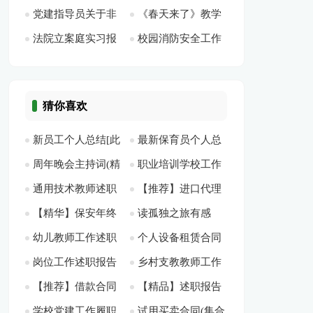
党建指导员关于非
《春天来了》教学
识点[此文共1082字]
总结[此文共7684字]
篇[此文共3687字]
共8385字]
法院立案庭实习报
校园消防安全工作
公党建工作个人总结
反思[此文共1847字]
告 汇总10篇[此文共
总结多篇2020[此文
[此文共1214字]
19691字]
共5460字]
猜你喜欢
新员工个人总结[此
最新保育员个人总
周年晚会主持词(精
职业培训学校工作
文共2583字]
结[此文共13753字]
通用技术教师述职
【推荐】进口代理
选多篇)[此文共6910
总结3篇[此文共5333
【精华】保安年终
读孤独之旅有感
报告[此文共3478字]
合同[此文共22060
字]
字]
幼儿教师工作述职
个人设备租赁合同
总结5篇[此文共8559
（通用4篇）[此文共
字]
岗位工作述职报告
乡村支教教师工作
报告汇编5篇[此文共
(12篇)[此文共18318
字]
2999字]
【推荐】借款合同
【精品】述职报告
集合15篇[此文共
总结[此文共4990字]
7507字]
字]
学校党建工作履职
试用买卖合同(集合
范文汇编十篇[此文
范文10篇[此文共
24405字]