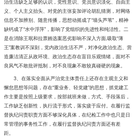
治生活缺乏足够的认识，党性意识、党员意识淡化、自由主
义、个人主义抬头、对党的主张妄加评论胡乱猜测，对网络
信息不加辨别、随意传播，思想动摇成了“墙头芦苇”，精神
缺钙成了“水中浮萍”，影响了党组织的先进性和纯洁性。二
是在消除王珉和拉票贿选案恶劣影响不深入方面,吸取“薄
王”案教训不深刻，党内政治生活不严，对净化政治生态、营
造廉洁清正从政环境、政治生态存在盲目乐观情绪，面对不
良风气不敢批评抵制，对不良现象不敢较真碰硬的现象。
3、在落实全面从严治党主体责任上还存在主观主义和
懈怠思想等问题，存在“重业务、轻党建”的思想，抓党建工
作主要是按照上级要求，按部就班来做，方式、手段落后，
工作缺乏创新性，执行流于形式，落实疲于应付。在履行监
督执纪问责职责方面不够深化具体，在纪检工作中也只是日
常管理的事务性工作，在履行监督执纪问责方面还有差
距。