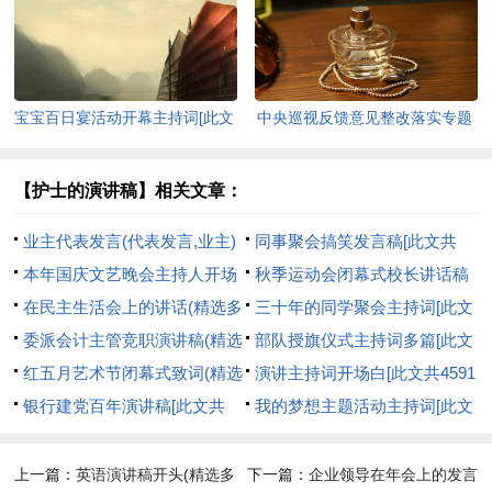
7760字]
字]
宝宝百日宴活动开幕主持词[此文
中央巡视反馈意见整改落实专题
共3950字]
民主生活会领导班子对照检查材
料[此文共3014字]
【护士的演讲稿】相关文章：
业主代表发言(代表发言,业主)
同事聚会搞笑发言稿[此文共
[此文共7130字]
本年国庆文艺晚会主持人开场
3648字]
秋季运动会闭幕式校长讲话稿
词(精选多篇)[此文共3009字]
在民主生活会上的讲话(精选多
[此文共3475字]
三十年的同学聚会主持词[此文
篇)[此文共18756字]
委派会计主管竞职演讲稿(精选
共7590字]
部队授旗仪式主持词多篇[此文
多篇)[此文共8755字]
红五月艺术节闭幕式致词(精选
共3794字]
演讲主持词开场白[此文共4591
多篇)[此文共6718字]
银行建党百年演讲稿[此文共
字]
我的梦想主题活动主持词[此文
937字]
共5131字]
上一篇：
英语演讲稿开头(精选多
下一篇：
企业领导在年会上的发言