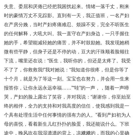
失意、委屈和厌倦已经把我困扰起来。情绪一落千丈，刚来
时的豪情万丈不见踪影。直到有一天，我正值班，一名产妇
在产房分娩，当时产妇疼痛难忍、烦躁不安，完全不听医生
的任何解释，大吼大叫。我一直守在产妇身边，一只手握住
她的手，希望能减轻她的痛苦，并不时鼓励她。我发现她稍
微有些平静，但身子还是不停的动，豆大的汗珠顺着脸颊往
下流，嘴里还在说：“医生，我听你的，但还是太疼了。我受
不了了，你救救我!”我对她说：“我知道你很疼，但是你等了
十个月，就是为了等这一刻。宝宝也在努力，并会用一生来
报答你，让你永远永远幸福……”“哇”的一声，，随着一声啼
哭，产妇的脸上露出了笑容，并对我说：“谢谢你，你至始至
终的相伴，全力的支持和对我高度的信任，使我感到我是一
个具有处理生活中任何事情的强有力的人。”看到产妇初为人
母的喜悦，看着新生儿红扑扑的脸蛋，我还能说什么。下班
途中，晚风吹在我湿漉漉的背上，凉飕飕的，而我的心里确