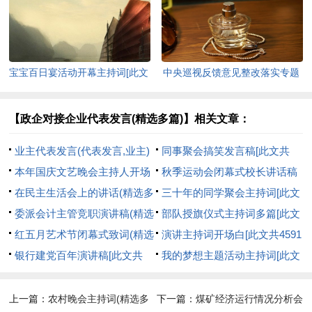
7760字]
字]
宝宝百日宴活动开幕主持词[此文
中央巡视反馈意见整改落实专题
共3950字]
民主生活会领导班子对照检查材
料[此文共3014字]
【政企对接企业代表发言(精选多篇)】相关文章：
业主代表发言(代表发言,业主)
同事聚会搞笑发言稿[此文共
[此文共7130字]
本年国庆文艺晚会主持人开场
3648字]
秋季运动会闭幕式校长讲话稿
词(精选多篇)[此文共3009字]
在民主生活会上的讲话(精选多
[此文共3475字]
三十年的同学聚会主持词[此文
篇)[此文共18756字]
委派会计主管竞职演讲稿(精选
共7590字]
部队授旗仪式主持词多篇[此文
多篇)[此文共8755字]
红五月艺术节闭幕式致词(精选
共3794字]
演讲主持词开场白[此文共4591
多篇)[此文共6718字]
银行建党百年演讲稿[此文共
字]
我的梦想主题活动主持词[此文
937字]
共5131字]
上一篇：
农村晚会主持词(精选多
下一篇：
煤矿经济运行情况分析会