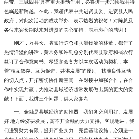
两带、三城四县”具有重大推动作用，必将进一步加快我县特
色崛起新跨越。在此，我谨代表中共进贤县委、进贤县人民
政府，对此次活动的成功举办，表示热烈的祝贺！对陈总及
各位来宾长期以来对进贤的关心支持，表示衷心的感谢！
刚才，万县长、省农行陈总和弘洲物流的林董，都作了
热情洋溢的讲话，黄常务和许副总分别代表县政府和省农行
签订了合作意向书。希望参会各方以本次活动为契机，本
着“相互依存、互为促进、共谋发展”的原则，找准良性互动
的切入点，开拓密切协作新空间，在对接中加强合作，在合
作中实现共赢，为推动县域经济超常发展做出新的更大的贡
献！下面，我讲三个问题，供大家参考。
一、金融是县域经济的助推器，我们务必利用好、发展
好 地方经济要发展，离不开金融的大力支持。客观地讲，我
们进贤财力有限，提升产业实力，完善基础设施，必须进一