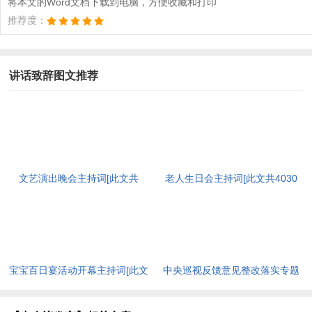
将本文的Word文档下载到电脑，方便收藏和打印
推荐度：
讲话致辞图文推荐
文艺演出晚会主持词[此文共
老人生日会主持词[此文共4030
7760字]
字]
宝宝百日宴活动开幕主持词[此文
中央巡视反馈意见整改落实专题
共3950字]
民主生活会领导班子对照检查材
料[此文共3014字]