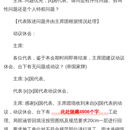
主席: 问题优先，[x]国代表。请问是程序性问题、咨询
性问题还是个人特权问题？
【代表陈述问题并由主席团根据情况处理】
动议休会：
主席:
各位代表，鉴于本会期时间即将结束，主席团建议动议
休会。台下有无问题或动议？ (举国家牌)
主席: [x]国代表。
代表 [x]:[x]国代表动议休会。
主席: 感谢[x]国代表。主席团现收到来自[x]国代表的动
议，动议休会。台下有
……此处隐藏4906个字……
工处
理。局部涵管回填没按照图纸及规范要求20cm一层进行回
填。要求施工单位对不符合规范部位进行返工。雨水井砌筑